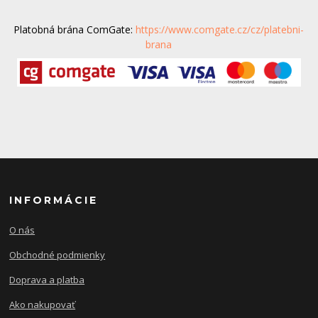
Platobná brána ComGate:
https://www.comgate.cz/cz/platebni-
brana
INFORMÁCIE
O nás
Obchodné podmienky
Doprava a platba
Ako nakupovať