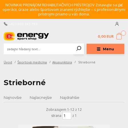
NOVINKA! PRENÁJOM REHABILITAČNÝCH PRÍSTROJOV Zotavujte sa po
operácii, úraze alebo športovom zranení rýchlejšie – s profesionálnymi
prístrojmi priamo u vás doma.
+421 903 243 393
0
0,00 EUR
Menu
Úvod
Športová medicína
Akupunktúra
Strieborné
Strieborné
Najnovšie
Najlacnejšie
Najdrahšie
Zobrazujem 1-12 z 12
strana
z 1