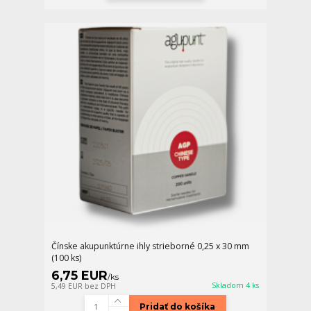
Čínske akupunktúrne ihly strieborné 0,25 x 30 mm
(100 ks)
6,75 EUR
/
ks
Skladom 4 ks
5,49 EUR
bez DPH
Pridať do košíka