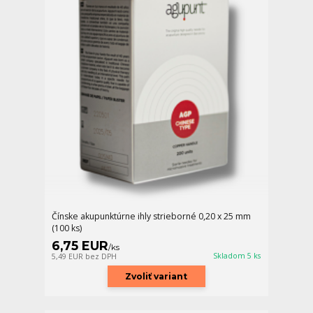
Čínske akupunktúrne ihly strieborné 0,20 x 25 mm
(100 ks)
6,75 EUR
/
ks
Skladom 5 ks
5,49 EUR
bez DPH
Zvoliť variant