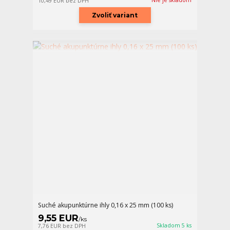
Nie je skladom
10,49 EUR
bez DPH
Zvoliť variant
Suché akupunktúrne ihly 0,16 x 25 mm (100 ks)
9,55 EUR
/
ks
Skladom 5 ks
7,76 EUR
bez DPH