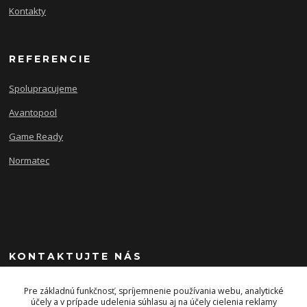
Kontakty
REFERENCIE
Spolupracujeme
Avantopool
Game Ready
Normatec
KONTAKTUJTE NÁS
+421 903 243 393
Pre základnú funkčnosť, spríjemnenie používania webu, analytické
účely a v prípade udelenia súhlasu aj na účely cielenia reklamy