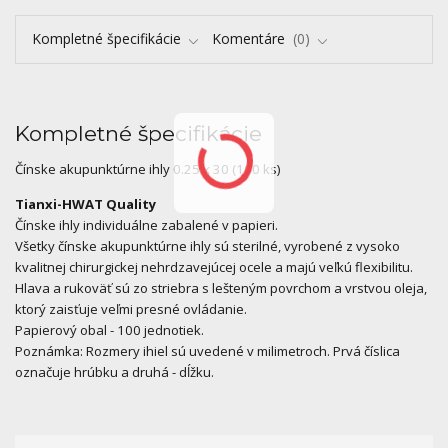
Kompletné špecifikácie
Komentáre
0
Kompletné špecifikácie
Čínske akupunktúrne ihly 0.25 x 30 (100 ks)
Tianxi-HWAT Quality
Čínske ihly individuálne zabalené v papieri.
Všetky čínske akupunktúrne ihly sú sterilné, vyrobené z vysoko
kvalitnej chirurgickej nehrdzavejúcej ocele a majú veľkú flexibilitu.
Hlava a rukoväť sú zo striebra s lešteným povrchom a vrstvou oleja,
ktorý zaisťuje veľmi presné ovládanie.
Papierový obal - 100 jednotiek.
Poznámka: Rozmery ihiel sú uvedené v milimetroch. Prvá číslica
označuje hrúbku a druhá - dĺžku.