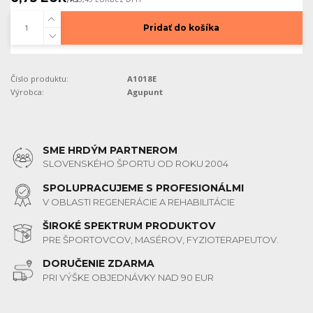
Pridať do košíka
Číslo produktu:
A1018E
Výrobca:
Agupunt
SME HRDÝM PARTNEROM
SLOVENSKÉHO ŠPORTU OD ROKU 2004
SPOLUPRACUJEME S PROFESIONÁLMI
V OBLASTI REGENERÁCIE A REHABILITÁCIE
ŠIROKÉ SPEKTRUM PRODUKTOV
PRE ŠPORTOVCOV, MASÉROV, FYZIOTERAPEUTOV.
DORUČENIE ZDARMA
PRI VÝŠKE OBJEDNÁVKY NAD 90 EUR