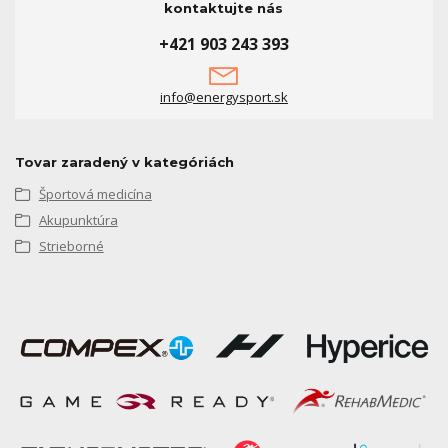
kontaktujte nás
+421 903 243 393
info@energysport.sk
Tovar zaradený v kategóriách
Športová medicína
Akupunktúra
Strieborné