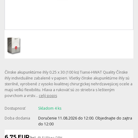
Čínske akupunktúrne ihly 0.25 x 30 (100 ks) Tianxi-HWAT Quality Čínske
ihly individuálne zabalené v papieri. Všetky čínske akupunktúrne ihly sú
sterilné, vyrobené z vysoko kvalitnej chirurgickej nehrdzavejúcej ocele a
majú veľkú flexibilitu. Hlava a rukoväť sú zo striebra s lešteným
povrchom a vrstv...
celý popis
Dostupnosť
Skladom 4 ks
Doba dodania
Doručenie 11.08.2026 do 12:00. Objednajte do zajtra
do 12:00
6,75 EUR
/
ks
5,49 EUR
bez DPH