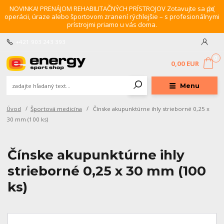
NOVINKA! PRENÁJOM REHABILITAČNÝCH PRÍSTROJOV Zotavujte sa po
operácii, úraze alebo športovom zranení rýchlejšie – s profesionálnymi
prístrojmi priamo u vás doma.
+421 903 243 393
0
0,00 EUR
Menu
Úvod
Športová medicína
Čínske akupunktúrne ihly strieborné 0,25 x
30 mm (100 ks)
Čínske akupunktúrne ihly
strieborné 0,25 x 30 mm (100
ks)