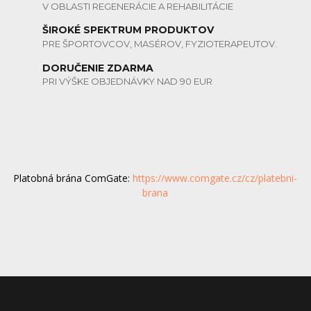
V OBLASTI REGENERÁCIE A REHABILITÁCIE
ŠIROKÉ SPEKTRUM PRODUKTOV
PRE ŠPORTOVCOV, MASÉROV, FYZIOTERAPEUTOV.
DORUČENIE ZDARMA
PRI VÝŠKE OBJEDNÁVKY NAD 90 EUR
Platobná brána ComGate:
https://www.comgate.cz/cz/platebni-
brana