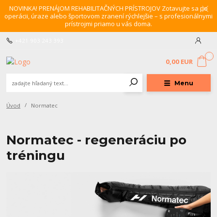
NOVINKA! PRENÁJOM REHABILITAČNÝCH PRÍSTROJOV Zotavujte sa po
operácii, úraze alebo športovom zranení rýchlejšie – s profesionálnymi
prístrojmi priamo u vás doma.
+421 903 243 393
0
0,00 EUR
Menu
Úvod
Normatec
Normatec - regeneráciu po
tréningu