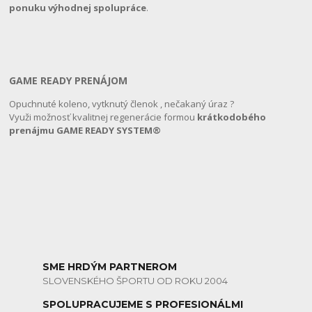
ponuku výhodnej spolupráce
.
GAME READY PRENÁJOM
Opuchnuté koleno, vytknutý členok , nečakaný úraz ?
Využi možnosť kvalitnej regenerácie formou
krátkodobého
prenájmu GAME READY SYSTEM®️
SME HRDÝM PARTNEROM
SLOVENSKÉHO ŠPORTU OD ROKU 2004
SPOLUPRACUJEME S PROFESIONÁLMI