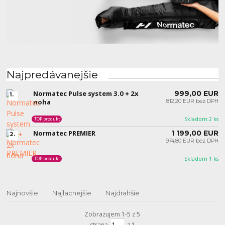
Najpredávanejšie
Normatec Pulse system 3.0 + 2x
999,00 EUR
1.
noha
812,20 EUR bez DPH
Skladom 2 ks
TOP produkt
Normatec PREMIER
1 199,00 EUR
2.
974,80 EUR bez DPH
Skladom 1 ks
TOP produkt
Najnovšie
Najlacnejšie
Najdrahšie
Zobrazujem 1-5 z 5
strana
z 1