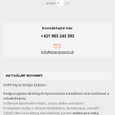
strana
z 1
kontaktujte nás
+421 903 243 393
info@energysport.sk
AKTUÁLNE NOVINKY
VYPÝTAJ SI SVOJU ZĽAVU !
Podporujeme aktívnych športovcov a kvalitnú starostlivosť a
rehabilitáciu.
Si členom športového klubu, zväzu alebo asociácie?
Poskytuješ služby v oblasti rehabilitácie, fyzioterapie, masáží ?
Záleží nám na kvalitnej starostlivosti a preto
máme pre teba