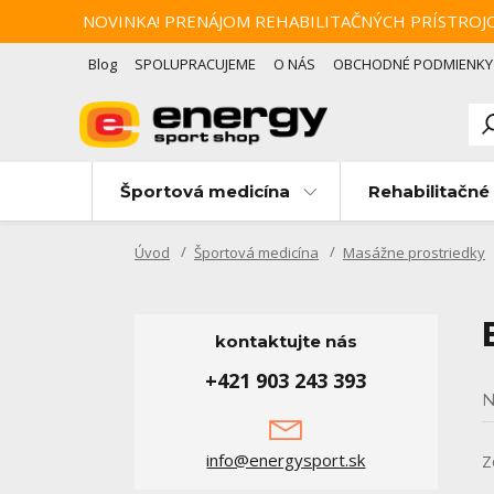
NOVINKA! PRENÁJOM REHABILITAČNÝCH PRÍSTROJOV Zotav
Blog
SPOLUPRACUJEME
O NÁS
OBCHODNÉ PODMIENKY
Športová medicína
Rehabilitačné 
Úvod
Športová medicína
Masážne prostriedky
kontaktujte nás
+421 903 243 393
N
info@energysport.sk
Z