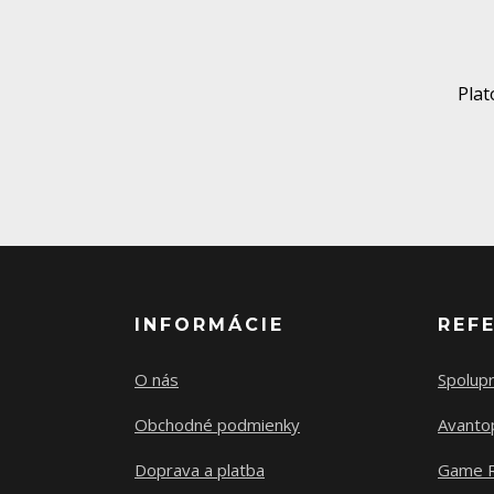
Pla
INFORMÁCIE
REF
O nás
Spolup
Obchodné podmienky
Avanto
Doprava a platba
Game 