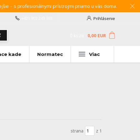
e – s profesionálnymi prístrojmi priamo u vás doma.
+421 903 243 393
Prihlásenie
0
ks
za
0,00 EUR
ť
ace kade
Normatec
Viac
strana
z 1