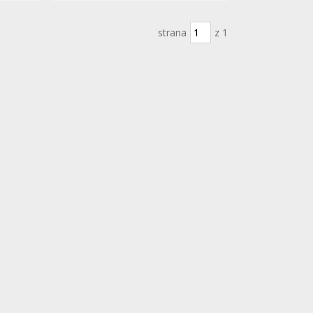
strana
z 1