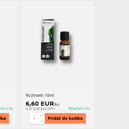
Rozmarín 10ml
6,60 EUR
/
ks
dom 2 ks
Skladom 2 ks
5,37 EUR
bez DPH
íka
Pridať do košíka