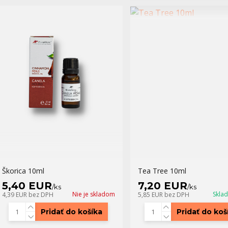
Škorica 10ml
Tea Tree 10ml
5,40 EUR
7,20 EUR
/
ks
/
ks
Nie je skladom
Skla
4,39 EUR
bez DPH
5,85 EUR
bez DPH
Pridať do košíka
Pridať do koš