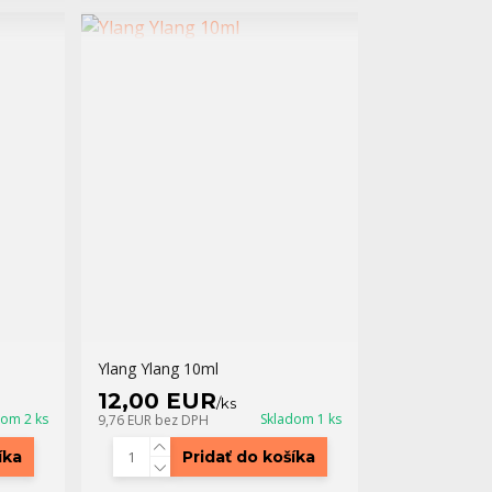
Ylang Ylang 10ml
12,00 EUR
/
ks
dom 2 ks
Skladom 1 ks
9,76 EUR
bez DPH
íka
Pridať do košíka