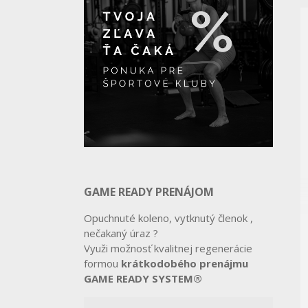
GAME READY PRENÁJOM
Opuchnuté koleno, vytknutý členok ,
nečakaný úraz ?
Využi možnosť kvalitnej regenerácie
formou
krátkodobého prenájmu
GAME READY SYSTEM®️