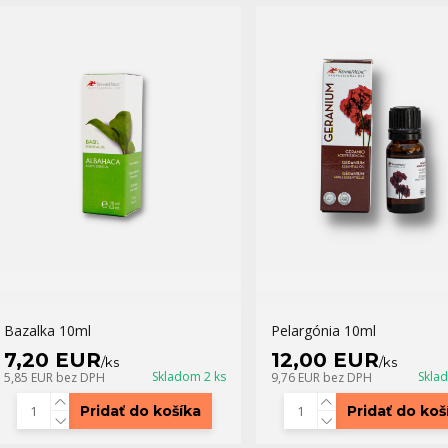
Bazalka 10ml
Pelargónia 10ml
7,20 EUR
12,00 EUR
/
ks
/
ks
Skladom 2 ks
Skla
5,85 EUR
bez DPH
9,76 EUR
bez DPH
Pridať do košíka
Pridať do koš