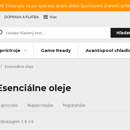
ujte sa po operácii, úraze alebo športovom zranení rýchlejši
DOPRAVA A PLATBA
Viac
Hľada
prístroje
Game Ready
Avantopool chladi
Esenciálne oleje
Esenciálne oleje
ajnovšie
Najlacnejšie
Najdrahšie
obrazujem 1-6 z 6