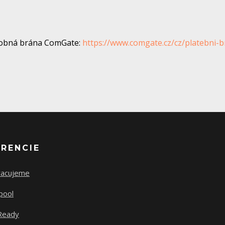
tobná brána ComGate:
https://www.comgate.cz/cz/platebni-
ERENCIE
racujeme
pool
Ready