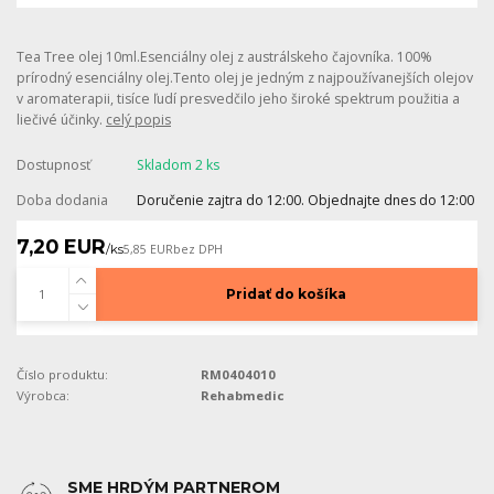
Tea Tree olej 10ml.Esenciálny olej z austrálskeho čajovníka. 100%
prírodný esenciálny olej.Tento olej je jedným z najpoužívanejších olejov
v aromaterapii, tisíce ľudí presvedčilo jeho široké spektrum použitia a
liečivé účinky.
celý popis
Dostupnosť
Skladom 2 ks
Doba dodania
Doručenie zajtra do 12:00. Objednajte dnes do 12:00
7,20 EUR
/
ks
5,85 EUR
bez DPH
Pridať do košíka
Číslo produktu:
RM0404010
Výrobca:
Rehabmedic
SME HRDÝM PARTNEROM