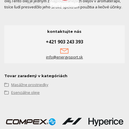
olej.Tento olej je jedným z najpoužívanejších olejov v aromaterapii,
tisíce ľudí presvedčilo jeho široké spektrum použitia a liečivé účinky.
kontaktujte nás
+421 903 243 393
info@energysport.sk
Tovar zaradený v kategóriách
Masážne prostriedky
Esenciálne oleje