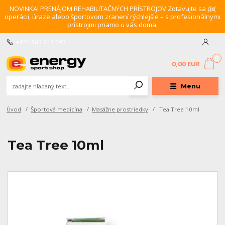
NOVINKA! PRENÁJOM REHABILITAČNÝCH PRÍSTROJOV Zotavujte sa po
operácii, úraze alebo športovom zranení rýchlejšie – s profesionálnymi
prístrojmi priamo u vás doma.
+421 903 243 393
0
0,00 EUR
Menu
Úvod
Športová medicína
Masážne prostriedky
Tea Tree 10ml
Tea Tree 10ml