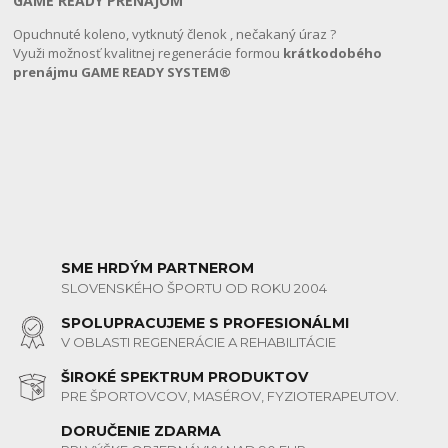
GAME READY PRENÁJOM
Opuchnuté koleno, vytknutý členok , nečakaný úraz ?
Využi možnosť kvalitnej regenerácie formou
krátkodobého
prenájmu GAME READY SYSTEM®️
SME HRDÝM PARTNEROM
SLOVENSKÉHO ŠPORTU OD ROKU 2004
SPOLUPRACUJEME S PROFESIONÁLMI
V OBLASTI REGENERÁCIE A REHABILITÁCIE
ŠIROKÉ SPEKTRUM PRODUKTOV
PRE ŠPORTOVCOV, MASÉROV, FYZIOTERAPEUTOV.
DORUČENIE ZDARMA