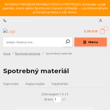
NOVINKA! PRENÁJOM REHABILITAČNÝCH PRÍSTROJOV Zotavujte sa po
operácii, úraze alebo športovom zranení rýchlejšie – s profesionálnymi
prístrojmi priamo u vás doma.
+421 903 243 393
0
0,00 EUR
Menu
Úvod
Športová medicína
Spotrebný materiál
Spotrebný materiál
Najnovšie
Najlacnejšie
Najdrahšie
Zobrazujem 1-5 z 5
strana
z 1