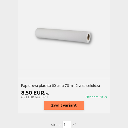
Papierová plachta 60 cm x 70 m - 2 vrst. celulóza
8,50 EUR
/
ks
Skladom 20 ks
6,91 EUR
bez DPH
Zvoliť variant
strana
z 1