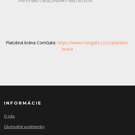
PRI VÝŠKE OBJEDNÁVKY NAD 90 EUR
Platobná brána ComGate:
https://www.comgate.cz/cz/platebni-
brana
INFORMÁCIE
O nás
Obchodné podmienky