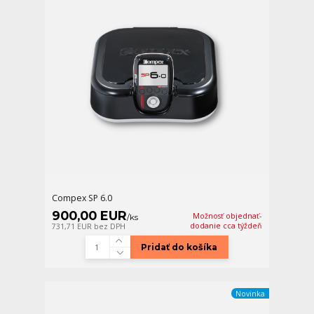
Compex SP 6.0
900,00 EUR
Možnosť objednať-
/
ks
dodanie cca týždeň
731,71 EUR
bez DPH
Pridať do košíka
Novinka