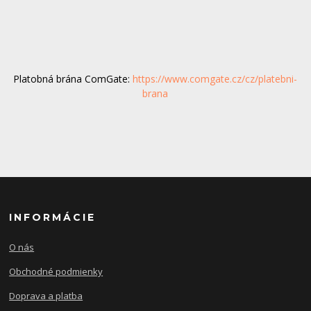
Platobná brána ComGate:
https://www.comgate.cz/cz/platebni-
brana
INFORMÁCIE
O nás
Obchodné podmienky
Doprava a platba