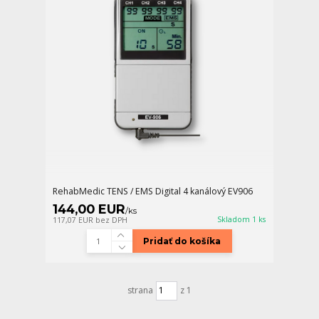
RehabMedic TENS / EMS Digital 4 kanálový EV906
144,00 EUR
/
ks
Skladom 1 ks
117,07 EUR
bez DPH
Pridať do košíka
strana
z 1