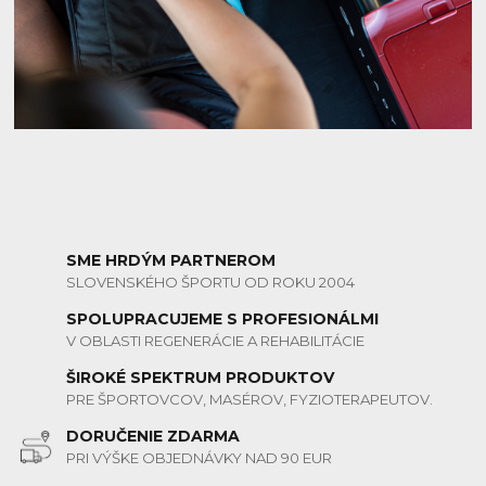
SME HRDÝM PARTNEROM
SLOVENSKÉHO ŠPORTU OD ROKU 2004
SPOLUPRACUJEME S PROFESIONÁLMI
V OBLASTI REGENERÁCIE A REHABILITÁCIE
ŠIROKÉ SPEKTRUM PRODUKTOV
PRE ŠPORTOVCOV, MASÉROV, FYZIOTERAPEUTOV.
DORUČENIE ZDARMA
PRI VÝŠKE OBJEDNÁVKY NAD 90 EUR