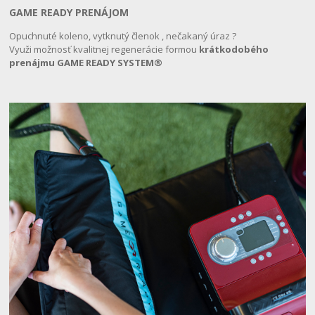
GAME READY PRENÁJOM
Opuchnuté koleno, vytknutý členok , nečakaný úraz ?
Využi možnosť kvalitnej regenerácie formou
krátkodobého
prenájmu GAME READY SYSTEM®️