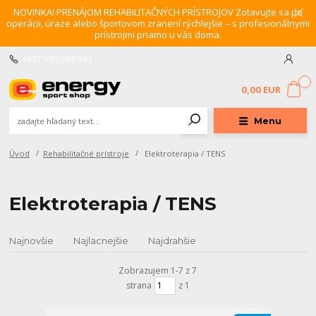
NOVINKA! PRENÁJOM REHABILITAČNÝCH PRÍSTROJOV Zotavujte sa po
operácii, úraze alebo športovom zranení rýchlejšie – s profesionálnymi
prístrojmi priamo u vás doma.
+421 903 243 393
0
0,00 EUR
Menu
Úvod
Rehabilitačné prístroje
Elektroterapia / TENS
Elektroterapia / TENS
Najnovšie
Najlacnejšie
Najdrahšie
Zobrazujem 1-7 z 7
strana
z 1