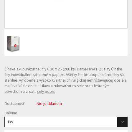
Čínske akupunktúrne ihly 0.30 x 25 (200 ks) Tianxi-HWAT Quality Čínske
ihly individuálne zabalené v papieri. Všetky čínske akupunktúrne ihly sú
sterilné, vyrobené z vysoko kvalitnej chirurgickej nehrdzavejúcej ocele a
majú veľkú flexibilitu. Hlava a rukoväť sú zo striebra s lešteným
povrchom a vrstv...
celý popis
Dostupnosť
Nie je skladom
Balenie