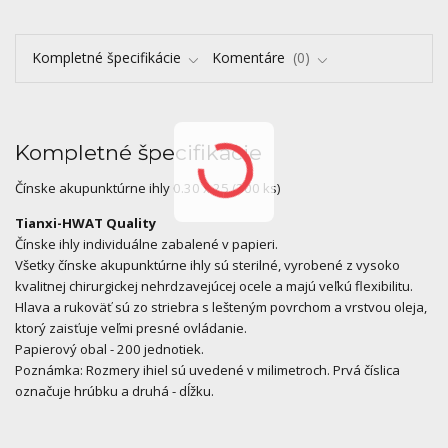
Kompletné špecifikácie
Komentáre
0
Kompletné špecifikácie
Čínske akupunktúrne ihly 0.30 x 25 (200 ks)
Tianxi-HWAT Quality
Čínske ihly individuálne zabalené v papieri.
Všetky čínske akupunktúrne ihly sú sterilné, vyrobené z vysoko
kvalitnej chirurgickej nehrdzavejúcej ocele a majú veľkú flexibilitu.
Hlava a rukoväť sú zo striebra s lešteným povrchom a vrstvou oleja,
ktorý zaisťuje veľmi presné ovládanie.
Papierový obal - 200 jednotiek.
Poznámka: Rozmery ihiel sú uvedené v milimetroch. Prvá číslica
označuje hrúbku a druhá - dĺžku.