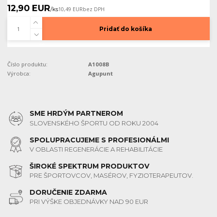
12,90 EUR
/
ks
10,49 EUR
bez DPH
Pridať do košíka
Číslo produktu:
A1008B
Výrobca:
Agupunt
SME HRDÝM PARTNEROM
SLOVENSKÉHO ŠPORTU OD ROKU 2004
SPOLUPRACUJEME S PROFESIONÁLMI
V OBLASTI REGENERÁCIE A REHABILITÁCIE
ŠIROKÉ SPEKTRUM PRODUKTOV
PRE ŠPORTOVCOV, MASÉROV, FYZIOTERAPEUTOV.
DORUČENIE ZDARMA
PRI VÝŠKE OBJEDNÁVKY NAD 90 EUR