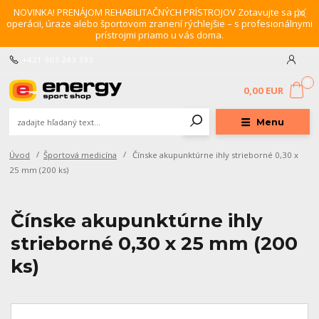
NOVINKA! PRENÁJOM REHABILITAČNÝCH PRÍSTROJOV Zotavujte sa po
operácii, úraze alebo športovom zranení rýchlejšie – s profesionálnymi
prístrojmi priamo u vás doma.
+421 903 243 393
0
0,00 EUR
Menu
Úvod
Športová medicína
Čínske akupunktúrne ihly strieborné 0,30 x
25 mm (200 ks)
Čínske akupunktúrne ihly
strieborné 0,30 x 25 mm (200
ks)