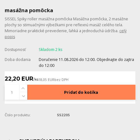
masážna pomôcka
SISSEL Spiky roller masážna pomôcka Masážna pomôcka, 2 masážne
plochy so stimuačnými výbežkami pre reflexnú masáž celého tela.
Mimoriadne praktické prevedenie, ľahká a jednoduchá údržba.
celý
popis
Dostupnosť
Skladom 2 ks
Doba dodania
Doručenie 11.08.2026 do 12:00. Objednajte do zajtra
do 12:00
22,20 EUR
/
ks
18,05 EUR
bez DPH
Pridať do košíka
Číslo produktu:
SS2205