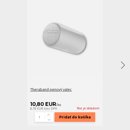
Theraband penový valec
TOGU masážny 
10,80 EUR
25,00 EU
/
ks
Nie je skladom
8,78 EUR
bez DPH
20,33 EUR
bez 
Pridať do košíka