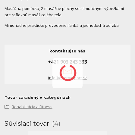
Masážna pomôcka, 2 masážne plochy so stimuačnými výbežkami
pre reflexnú masáž celého tela.
Mimoriadne praktické prevedenie, ľahká a jednoduchá údržba.
kontaktujte nás
+421 903 243 393
info@energysport.sk
Tovar zaradený v kategóriách
Rehabilitácia a Fitness
Súvisiaci tovar
4