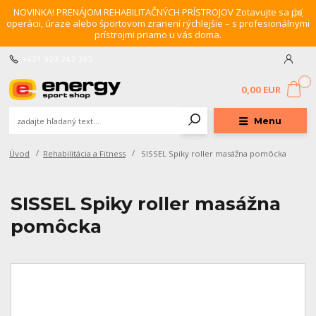
NOVINKA! PRENÁJOM REHABILITAČNÝCH PRÍSTROJOV Zotavujte sa po
operácii, úraze alebo športovom zranení rýchlejšie – s profesionálnymi
prístrojmi priamo u vás doma.
+421 903 243 393
0
0,00 EUR
Menu
Úvod
Rehabilitácia a Fitness
SISSEL Spiky roller masážna pomôcka
SISSEL Spiky roller masážna
pomôcka