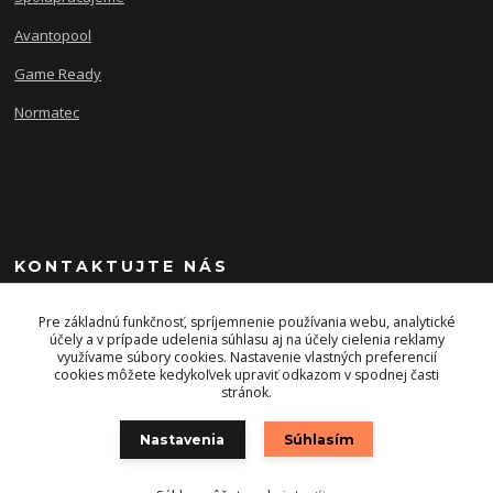
Avantopool
Game Ready
Normatec
KONTAKTUJTE NÁS
+421 903 243 393
Pre základnú funkčnosť, spríjemnenie používania webu, analytické
účely a v prípade udelenia súhlasu aj na účely cielenia reklamy
využívame súbory cookies. Nastavenie vlastných preferencií
info@energysport.sk
cookies môžete kedykoľvek upraviť odkazom v spodnej časti
stránok.
Nastavenia
Súhlasím