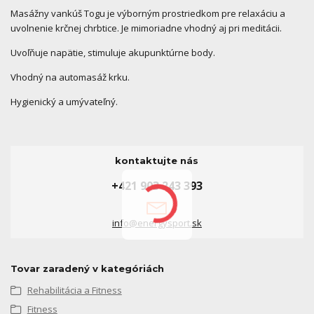
Masážny vankúš Togu je výborným prostriedkom pre relaxáciu a
uvolnenie krčnej chrbtice. Je mimoriadne vhodný aj pri meditácii.
Uvoľňuje napätie, stimuluje akupunktúrne body.
Vhodný na automasáž krku
.
Hygienický a umývateľný.
kontaktujte nás
+421 903 243 393
info@energysport.sk
Tovar zaradený v kategóriách
Rehabilitácia a Fitness
Fitness