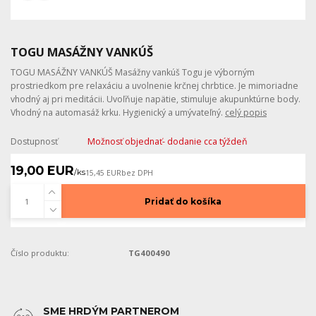
TOGU MASÁŽNY VANKÚŠ
TOGU MASÁŽNY VANKÚŠ Masážny vankúš Togu je výborným
prostriedkom pre relaxáciu a uvolnenie krčnej chrbtice. Je mimoriadne
vhodný aj pri meditácii. Uvoľňuje napätie, stimuluje akupunktúrne body.
Vhodný na automasáž krku. Hygienický a umývateľný.
celý popis
Dostupnosť
Možnosť objednať- dodanie cca týždeň
19,00 EUR
/
ks
15,45 EUR
bez DPH
Pridať do košíka
Číslo produktu:
TG400490
SME HRDÝM PARTNEROM