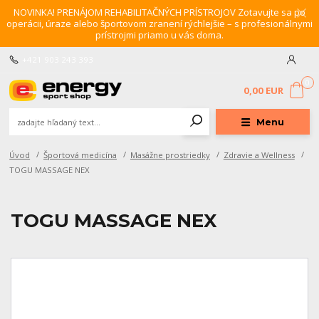
NOVINKA! PRENÁJOM REHABILITAČNÝCH PRÍSTROJOV Zotavujte sa po
operácii, úraze alebo športovom zranení rýchlejšie – s profesionálnymi
prístrojmi priamo u vás doma.
+421 903 243 393
0
0,00 EUR
Menu
Úvod
Športová medicína
Masážne prostriedky
Zdravie a Wellness
TOGU MASSAGE NEX
TOGU MASSAGE NEX