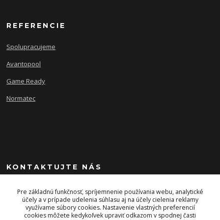
REFERENCIE
Spolupracujeme
Avantopool
Game Ready
Normatec
KONTAKTUJTE NÁS
+421 903 243 393
Pre základnú funkčnosť, spríjemnenie používania webu, analytické
účely a v prípade udelenia súhlasu aj na účely cielenia reklamy
využívame súbory cookies. Nastavenie vlastných preferencií
info@energysport.sk
cookies môžete kedykoľvek upraviť odkazom v spodnej časti