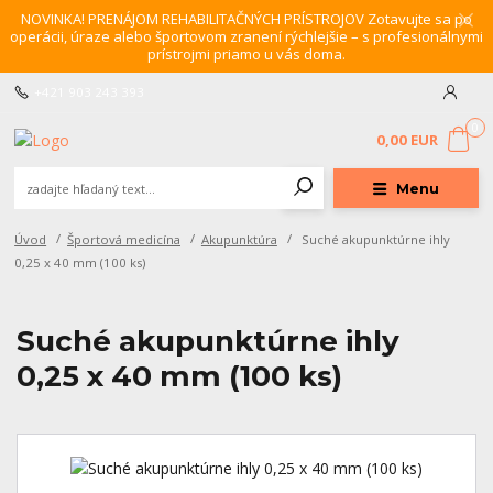
NOVINKA! PRENÁJOM REHABILITAČNÝCH PRÍSTROJOV Zotavujte sa po
operácii, úraze alebo športovom zranení rýchlejšie – s profesionálnymi
prístrojmi priamo u vás doma.
+421 903 243 393
0
0,00 EUR
Menu
Úvod
Športová medicína
Akupunktúra
Suché akupunktúrne ihly
0,25 x 40 mm (100 ks)
Suché akupunktúrne ihly
0,25 x 40 mm (100 ks)