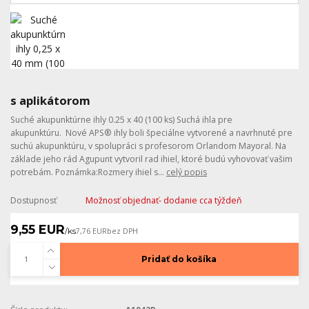
s aplikátorom
Suché akupunktúrne ihly 0.25 x 40 (100 ks) Suchá ihla pre
akupunktúru. Nové APS® ihly boli špeciálne vytvorené a navrhnuté pre
suchú akupunktúru, v spolupráci s profesorom Orlandom Mayoral. Na
základe jeho rád Agupunt vytvoril rad ihiel, ktoré budú vyhovovať vašim
potrebám. Poznámka:Rozmery ihiel s...
celý popis
Dostupnosť
Možnosť objednať- dodanie cca týždeň
9,55 EUR
/
ks
7,76 EUR
bez DPH
Pridať do košíka