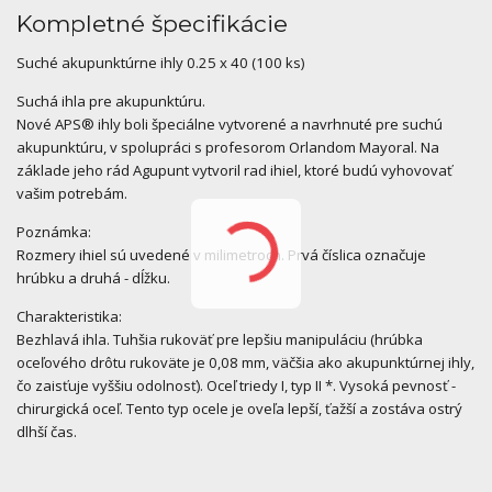
Kompletné špecifikácie
Suché akupunktúrne ihly 0.25 x 40 (100 ks)
Suchá ihla pre akupunktúru.
Nové APS® ihly boli špeciálne vytvorené a navrhnuté pre suchú
akupunktúru, v spolupráci s profesorom Orlandom Mayoral. Na
základe jeho rád Agupunt vytvoril rad ihiel, ktoré budú vyhovovať
vašim potrebám.
Poznámka:
Rozmery ihiel sú uvedené v milimetroch. Prvá číslica označuje
hrúbku a druhá - dĺžku.
Charakteristika:
Bezhlavá ihla. Tuhšia rukoväť pre lepšiu manipuláciu (hrúbka
oceľového drôtu rukoväte je 0,08 mm, väčšia ako akupunktúrnej ihly,
čo zaisťuje vyššiu odolnosť). Oceľ triedy I, typ II *. Vysoká pevnosť -
chirurgická oceľ. Tento typ ocele je oveľa lepší, ťažší a zostáva ostrý
dlhší čas.