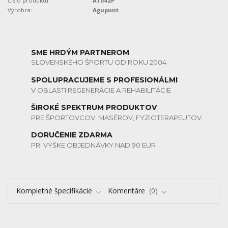
Číslo produktu:
A1042P
Výrobca:
Agupunt
SME HRDÝM PARTNEROM
SLOVENSKÉHO ŠPORTU OD ROKU 2004
SPOLUPRACUJEME S PROFESIONÁLMI
V OBLASTI REGENERÁCIE A REHABILITÁCIE
ŠIROKÉ SPEKTRUM PRODUKTOV
PRE ŠPORTOVCOV, MASÉROV, FYZIOTERAPEUTOV.
DORUČENIE ZDARMA
PRI VÝŠKE OBJEDNÁVKY NAD 90 EUR
Kompletné špecifikácie
Komentáre
0