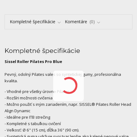
Kompletné špecifikácie
Komentáre
0
Kompletné špecifikácie
Sissel Roller Pilates Pro Blue
Pevný, odolný Pilates vales so syntetickej gumy, profesionálna
kvalita.
- Vhodné pre všetky úrovne Pilates
- Rozšíri možnosti cvičenia
- Možno použiť s iným zariadením, napr. SISSEL® Pilates Roller Head
Align Dynamic
- Ideálne pre ITB strečing
- Kompletné s tabuľkou cvičení
- Veľkosť: Ø 6" (15 cm), dĺžka 36" (90 cm).
- Syntetická guma udržuje svoj tvar lepšie ako kalené penové valce