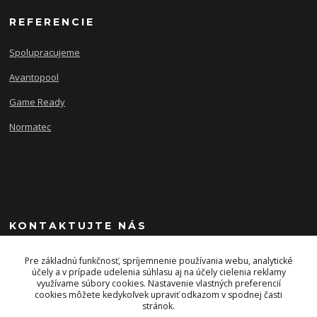
REFERENCIE
Spolupracujeme
Avantopool
Game Ready
Normatec
KONTAKTUJTE NÁS
+421 903 243 393
Pre základnú funkčnosť, spríjemnenie používania webu, analytické
účely a v prípade udelenia súhlasu aj na účely cielenia reklamy
využívame súbory cookies. Nastavenie vlastných preferencií
info@energysport.sk
cookies môžete kedykoľvek upraviť odkazom v spodnej časti
stránok.