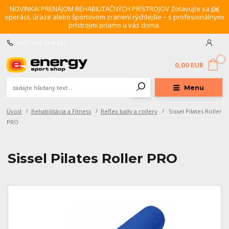
NOVINKA! PRENÁJOM REHABILITAČNÝCH PRÍSTROJOV Zotavujte sa po
operácii, úraze alebo športovom zranení rýchlejšie – s profesionálnymi
prístrojmi priamo u vás doma.
+421 903 243 393
0
0,00 EUR
Menu
Úvod
Rehabilitácia a Fitness
Reflex bally a rollery
Sissel Pilates Roller
PRO
Sissel Pilates Roller PRO