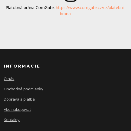
Platobná brána ComGate:
https://www.comgate.cz/cz/platebni-
brana
INFORMÁCIE
O nás
Obchodné podmienky
Doprava a platba
Ako nakupovať
Kontakty