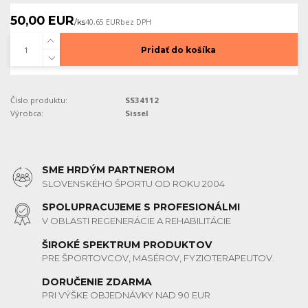
50,00 EUR
/
ks
40,65 EUR
bez DPH
Pridať do košíka
Číslo produktu:
SS34112
Výrobca:
Sissel
SME HRDÝM PARTNEROM
SLOVENSKÉHO ŠPORTU OD ROKU 2004
SPOLUPRACUJEME S PROFESIONÁLMI
V OBLASTI REGENERÁCIE A REHABILITÁCIE
ŠIROKÉ SPEKTRUM PRODUKTOV
PRE ŠPORTOVCOV, MASÉROV, FYZIOTERAPEUTOV.
DORUČENIE ZDARMA
PRI VÝŠKE OBJEDNÁVKY NAD 90 EUR