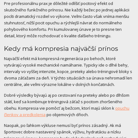
Pre profesionálnu prax je dôležité odlíšiť pocitový efekt od
skutočného funkčného prínosu. Nie každý bežec po jednej aplikácii
pocíti dramatický rozdiel vo výkone. Veľmi často však vníma menšiu
stuhnutosť, nižší pocit opuchu a rýchlejší návrat do normálneho
pohybového komfortu. Pri kumulovanej únave je to presne ten
detail, ktorý môže rozhodovať o kvalite ďalšieho tréningu.
Kedy má kompresia najväčší prínos
Najväčší efekt má kompresná regenerácia po behoch, ktoré
vytvárajú vysoké mechanické namáhanie. Typicky ide o dlhé behy,
intervaly vo vyššej intenzite, kopce, preteky alebo tréningové bloky s
dvoma záťažami za deň. V týchto situáciách sa únava nehromadí len
centrálne, ale veľmi výrazne lokálne v dolných končatinách.
Dobré výsledky bývajú aj po cestovaní na preteky alebo po dlhšom
státí, keď sa kombinuje tréningová záťaž s pocitom zhoršeného
obehu. Kompresia vie pomôcť aj bežcom, ktorí majú sklon k
opuchu
členkov a predkolenia
po objemových dňoch.
Naopak, po ľahkom výkluse nemusí byť prínos zásadný. Ak má
športovec dobre nastavený spánok, výživu, hydratáciu a nízku