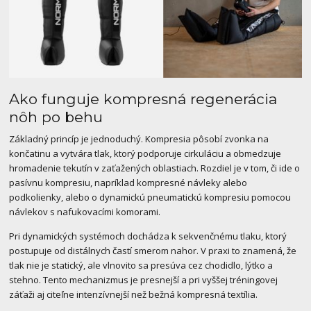
Ako funguje kompresná regenerácia
nôh po behu
Základný princíp je jednoduchý. Kompresia pôsobí zvonka na
končatinu a vytvára tlak, ktorý podporuje cirkuláciu a obmedzuje
hromadenie tekutín v zaťažených oblastiach. Rozdiel je v tom, či ide o
pasívnu kompresiu, napríklad kompresné návleky alebo
podkolienky, alebo o dynamickú pneumatickú kompresiu pomocou
návlekov s nafukovacími komorami.
Pri dynamických systémoch dochádza k sekvenčnému tlaku, ktorý
postupuje od distálnych častí smerom nahor. V praxi to znamená, že
tlak nie je statický, ale vlnovito sa presúva cez chodidlo, lýtko a
stehno. Tento mechanizmus je presnejší a pri vyššej tréningovej
záťaži aj citeľne intenzívnejší než bežná kompresná textília.