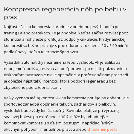
Kompresná regenerácia nôh po behu v
praxi
Najčastejšie sa kompresia zaraďuje v priebehu prvých hodín po
tréningu alebo pretekoch. To je obdobie, keď sa začína rozvíjať pocit
stuhnutia a nohy ešte profitujú z podpory cirkulácie. Pri dynamickej
kompresii sa bežne pracuje s procedúrou v rozmedzí 20 až 40 minút
podľa únavy, cieľa a tolerancie športovca.
Vyšší tlak automaticky neznamená lepší výsledok. Ak je aplikácia
nepríjemná, príliš agresívna alebo športovec po nej cíti pulzovanie a
diskomfort, nastavenie nie je optimálne. V profesionálnom prostredí
je dôležité nájsť takú intenzitu, ktorá podporí regeneráciu bez
zbytočného podráždenia tkanív.
Veľký význam má aj kontext. Ak sa kompresia použije po dobehu, ale
športovec zanedbá doplnenie tekutín, sacharidov a bielkovín,
výsledok bude vždy len čiastočný. Rovnako platí, že pri výraznej
svalovej bolesti po extrémnej záťaži môže byť vhodnejšie
kombinovať kompresiu s ďalšími postupmi, napríklad ľahkým
aktívnym pohybom, manuálnou prácou alebo
chladením podľa