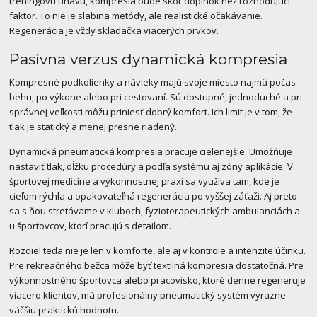
tréningovú únavu, kompresia bude skôr doplnok než rozhodujúci
faktor. To nie je slabina metódy, ale realistické očakávanie.
Regenerácia je vždy skladačka viacerých prvkov.
Pasívna verzus dynamická kompresia
Kompresné podkolienky a návleky majú svoje miesto najmä počas
behu, po výkone alebo pri cestovaní. Sú dostupné, jednoduché a pri
správnej veľkosti môžu priniesť dobrý komfort. Ich limit je v tom, že
tlak je statický a menej presne riadený.
Dynamická pneumatická kompresia pracuje cielenejšie. Umožňuje
nastaviť tlak, dĺžku procedúry a podľa systému aj zóny aplikácie. V
športovej medicíne a výkonnostnej praxi sa využíva tam, kde je
cieľom rýchla a opakovateľná regenerácia po vyššej záťaži. Aj preto
sa s ňou stretávame v kluboch, fyzioterapeutických ambulanciách a
u športovcov, ktorí pracujú s detailom.
Rozdiel teda nie je len v komforte, ale aj v kontrole a intenzite účinku.
Pre rekreačného bežca môže byť textilná kompresia dostatočná. Pre
výkonnostného športovca alebo pracovisko, ktoré denne regeneruje
viacero klientov, má profesionálny pneumatický systém výrazne
väčšiu praktickú hodnotu.