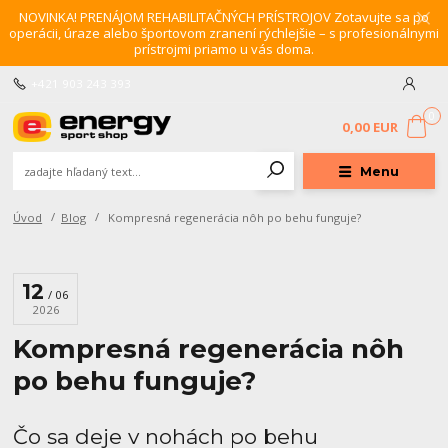
NOVINKA! PRENÁJOM REHABILITAČNÝCH PRÍSTROJOV Zotavujte sa po
operácii, úraze alebo športovom zranení rýchlejšie – s profesionálnymi
prístrojmi priamo u vás doma.
+421 903 243 393
0
0,00 EUR
Menu
Úvod
Blog
Kompresná regenerácia nôh po behu funguje?
12
06
2026
Kompresná regenerácia nôh
po behu funguje?
Čo sa deje v nohách po behu