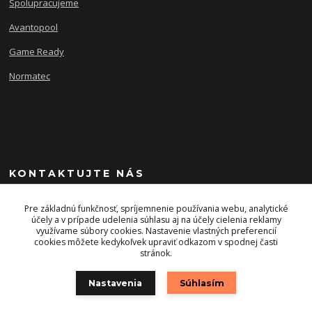
Spolupracujeme
Avantopool
Game Ready
Normatec
KONTAKTUJTE NÁS
+421 903 243 393
Pre základnú funkčnosť, spríjemnenie používania webu, analytické
účely a v prípade udelenia súhlasu aj na účely cielenia reklamy
využívame súbory cookies. Nastavenie vlastných preferencií
info@energysport.sk
cookies môžete kedykoľvek upraviť odkazom v spodnej časti
stránok.
Nastavenia
Súhlasím