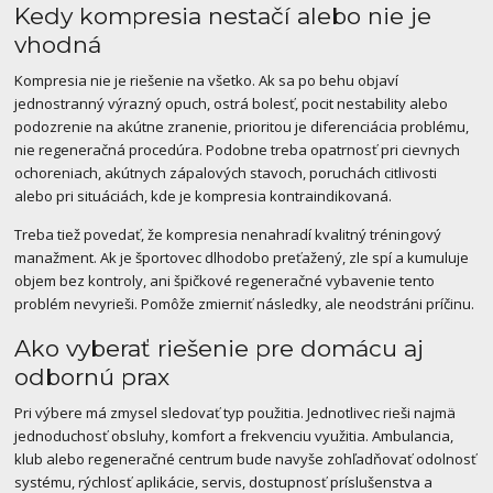
Kedy kompresia nestačí alebo nie je
vhodná
Kompresia nie je riešenie na všetko. Ak sa po behu objaví
jednostranný výrazný opuch, ostrá bolesť, pocit nestability alebo
podozrenie na akútne zranenie, prioritou je diferenciácia problému,
nie regeneračná procedúra. Podobne treba opatrnosť pri cievnych
ochoreniach, akútnych zápalových stavoch, poruchách citlivosti
alebo pri situáciách, kde je kompresia kontraindikovaná.
Treba tiež povedať, že kompresia nenahradí kvalitný tréningový
manažment. Ak je športovec dlhodobo preťažený, zle spí a kumuluje
objem bez kontroly, ani špičkové regeneračné vybavenie tento
problém nevyrieši. Pomôže zmierniť následky, ale neodstráni príčinu.
Ako vyberať riešenie pre domácu aj
odbornú prax
Pri výbere má zmysel sledovať typ použitia. Jednotlivec rieši najmä
jednoduchosť obsluhy, komfort a frekvenciu využitia. Ambulancia,
klub alebo regeneračné centrum bude navyše zohľadňovať odolnosť
systému, rýchlosť aplikácie, servis, dostupnosť príslušenstva a