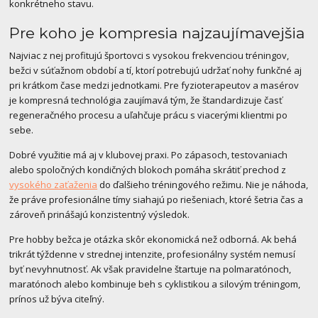
konkrétneho stavu.
Pre koho je kompresia najzaujímavejšia
Najviac z nej profitujú športovci s vysokou frekvenciou tréningov,
bežci v súťažnom období a tí, ktorí potrebujú udržať nohy funkčné aj
pri krátkom čase medzi jednotkami. Pre fyzioterapeutov a masérov
je kompresná technológia zaujímavá tým, že štandardizuje časť
regeneračného procesu a uľahčuje prácu s viacerými klientmi po
sebe.
Dobré využitie má aj v klubovej praxi. Po zápasoch, testovaniach
alebo spoločných kondičných blokoch pomáha skrátiť prechod z
vysokého zaťaženia
do ďalšieho tréningového režimu. Nie je náhoda,
že práve profesionálne tímy siahajú po riešeniach, ktoré šetria čas a
zároveň prinášajú konzistentný výsledok.
Pre hobby bežca je otázka skôr ekonomická než odborná. Ak behá
trikrát týždenne v strednej intenzite, profesionálny systém nemusí
byť nevyhnutnosť. Ak však pravidelne štartuje na polmaratónoch,
maratónoch alebo kombinuje beh s cyklistikou a silovým tréningom,
prínos už býva citeľný.