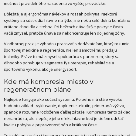
možnosť pravidelného nasadenia vo vyššej prevádzke.
Dôležitá je aj ergonómia návlekov a rozsah pokrytia. Niektoré
systémy sa sústredia hlavne na lýtko, iné riešia celú dolnú končatinu
vrátane chodidla a stehna. Pri bežcoch dáva širšie pokrytie často
väčší zmysel, pretože únava sa nekoncentruje len do jednej zóny.
V odbornej praxi je výhodou pracovať s dodávateľom, ktorý rozumie
športovej medicíne a regenerácii, nie len samotnému predaju
techniky. Práve tu má zmysel spolupráca s partnerom, ktorý sa
dlhodobo pohybuje v segmente fyzioterapie, rehabilitácie a
športového výkonu, ako je Energysport.
Kde má kompresia miesto v
regeneračnom pláne
Najlepšie funguje ako súčasť systému. Po behu má stále vysokú
hodnotu základ - vyklusanie, doplnenie tekutín, primeraná výživa,
spánok a rozumné rozloženie ďalšej záťaže. Kompresia tento základ
nenahrádza, ale zlepšuje jeho efekt, hlavne keď je cieľom udržať
kvalitu pohybu a pripravenosť nôh v krátkom čase.
To je dôvod, prečo si kompresná regenerácia našla pevné miesto od