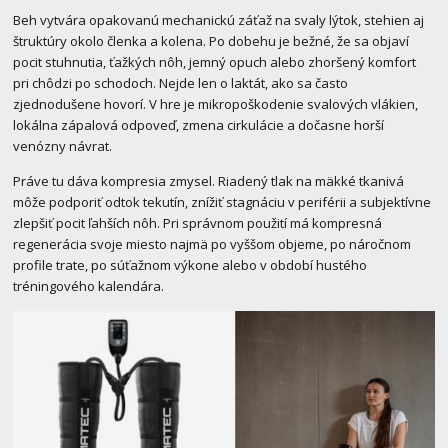
Beh vytvára opakovanú mechanickú záťaž na svaly lýtok, stehien aj
štruktúry okolo členka a kolena. Po dobehu je bežné, že sa objaví
pocit stuhnutia, ťažkých nôh, jemný opuch alebo zhoršený komfort
pri chôdzi po schodoch. Nejde len o laktát, ako sa často
zjednodušene hovorí. V hre je mikropoškodenie svalových vlákien,
lokálna zápalová odpoveď, zmena cirkulácie a dočasne horší
venózny návrat.
Práve tu dáva kompresia zmysel. Riadený tlak na mäkké tkanivá
môže podporiť odtok tekutín, znížiť stagnáciu v periférii a subjektívne
zlepšiť pocit ľahších nôh. Pri správnom použití má kompresná
regenerácia svoje miesto najmä po vyššom objeme, po náročnom
profile trate, po súťažnom výkone alebo v období hustého
tréningového kalendára.