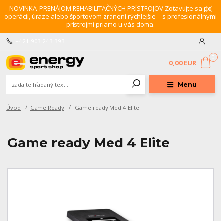
NOVINKA! PRENÁJOM REHABILITAČNÝCH PRÍSTROJOV Zotavujte sa po
operácii, úraze alebo športovom zranení rýchlejšie – s profesionálnymi
prístrojmi priamo u vás doma.
+421 903 243 393
0
0,00 EUR
Menu
Úvod
Game Ready
Game ready Med 4 Elite
Game ready Med 4 Elite