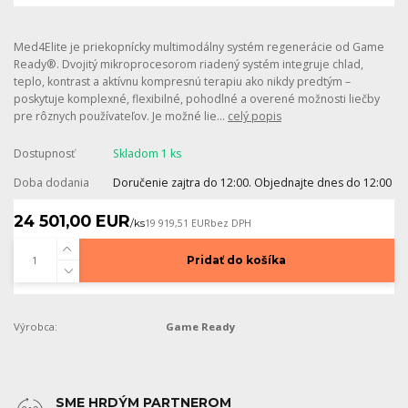
Med4Elite je priekopnícky multimodálny systém regenerácie od Game
Ready®. Dvojitý mikroprocesorom riadený systém integruje chlad,
teplo, kontrast a aktívnu kompresnú terapiu ako nikdy predtým –
poskytuje komplexné, flexibilné, pohodlné a overené možnosti liečby
pre rôznych používateľov. Je možné lie...
celý popis
Dostupnosť
Skladom 1 ks
Doba dodania
Doručenie zajtra do 12:00. Objednajte dnes do 12:00
24 501,00 EUR
/
ks
19 919,51 EUR
bez DPH
Pridať do košíka
Výrobca:
Game Ready
SME HRDÝM PARTNEROM