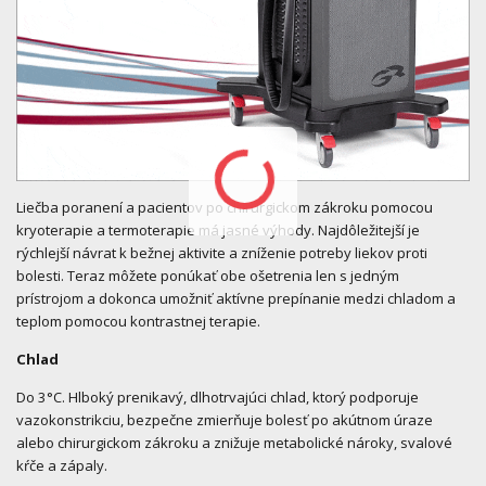
Liečba poranení a pacientov po chirurgickom zákroku pomocou
kryoterapie a termoterapie má jasné výhody. Najdôležitejší je
rýchlejší návrat k bežnej aktivite a zníženie potreby liekov proti
bolesti. Teraz môžete ponúkať obe ošetrenia len s jedným
prístrojom a dokonca umožniť aktívne prepínanie medzi chladom a
teplom pomocou kontrastnej terapie.
Chlad
Do 3°C. Hlboký prenikavý, dlhotrvajúci chlad, ktorý podporuje
vazokonstrikciu, bezpečne zmierňuje bolesť po akútnom úraze
alebo chirurgickom zákroku a znižuje metabolické nároky, svalové
kŕče a zápaly.