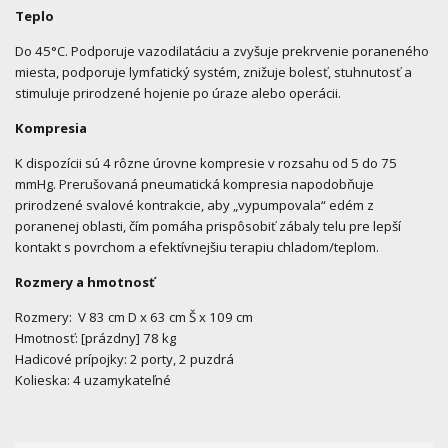
Teplo
Do 45°C. Podporuje vazodilatáciu a zvyšuje prekrvenie poraneného
miesta, podporuje lymfatický systém, znižuje bolesť, stuhnutosť a
stimuluje prirodzené hojenie po úraze alebo operácii.
Kompresia
K dispozícii sú 4 rôzne úrovne kompresie v rozsahu od 5 do 75
mmHg. Prerušovaná pneumatická kompresia napodobňuje
prirodzené svalové kontrakcie, aby „vypumpovala“ edém z
poranenej oblasti, čím pomáha prispôsobiť zábaly telu pre lepší
kontakt s povrchom a efektívnejšiu terapiu chladom/teplom.
Rozmery a hmotnosť
Rozmery: V 83 cm D x 63 cm Š x 109 cm
Hmotnosť: [prázdny] 78 kg
Hadicové prípojky: 2 porty, 2 puzdrá
Kolieska: 4 uzamykateľné