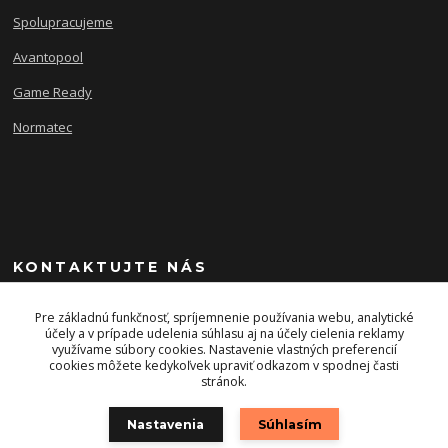
Spolupracujeme
Avantopool
Game Ready
Normatec
KONTAKTUJTE NÁS
+421 903 243 393
Pre základnú funkčnosť, spríjemnenie používania webu, analytické
účely a v prípade udelenia súhlasu aj na účely cielenia reklamy
využívame súbory cookies. Nastavenie vlastných preferencií
info@energysport.sk
cookies môžete kedykoľvek upraviť odkazom v spodnej časti
stránok.
Nastavenia
Súhlasím