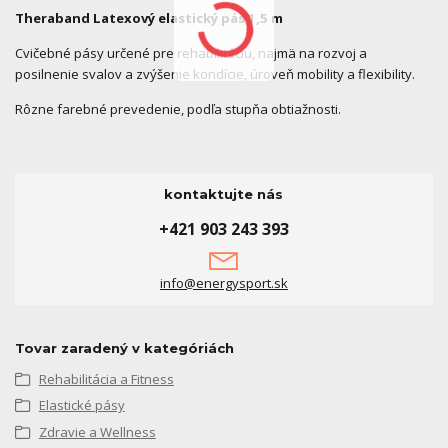
Theraband Latexový elastický pás 1,5 m
Cvičebné pásy určené pre rehabilitáciu, najmä na rozvoj a
posilnenie svalov a zvýšenie kondície, úroveň mobility a flexibility.
Rôzne farebné prevedenie, podľa stupňa obtiažnosti.
kontaktujte nás
+421 903 243 393
info@energysport.sk
Tovar zaradený v kategóriách
Rehabilitácia a Fitness
Elastické pásy
Zdravie a Wellness