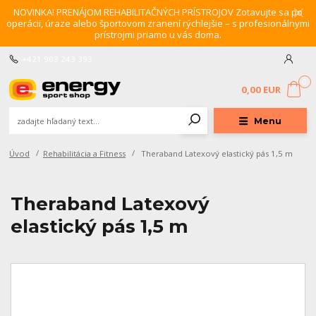
NOVINKA! PRENÁJOM REHABILITAČNÝCH PRÍSTROJOV Zotavujte sa po
operácii, úraze alebo športovom zranení rýchlejšie – s profesionálnymi
prístrojmi priamo u vás doma.
+421 903 243 393
0
0,00 EUR
Menu
Úvod
Rehabilitácia a Fitness
Theraband Latexový elastický pás 1,5 m
Theraband Latexový
elastický pás 1,5 m