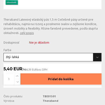
Theraband Latexový elastický pás 1,5 m Cvičebné pásy určené pre
rehabilitáciu, najmä na rozvoj a posilnenie svalov a zvýšenie kondície,
úroveň mobility a flexibility. Rôzne farebné prevedenie, podľa stupňa
obtiažnosti.
celý popis
Dostupnosť
Nie je skladom
Farba
5,40 EUR
/
ks
4,39 EUR
bez DPH
Pridať do košíka
Číslo produktu:
TBE01501
Výrobca:
Theraband