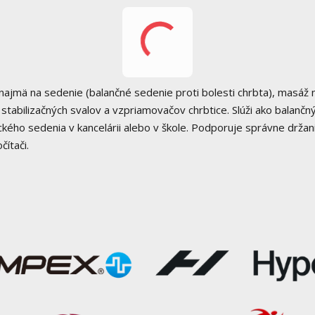
jmä na sedenie (balančné sedenie proti bolesti chrbta), masáž 
u stabilizačných svalov a vzpriamovačov chrbtice. Slúži ako balančn
ého sedenia v kancelárii alebo v škole. Podporuje správne držani
ítači.