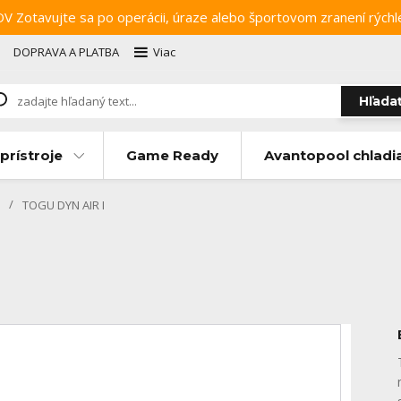
ujte sa po operácii, úraze alebo športovom zranení rýchlejši
DOPRAVA A PLATBA
Viac
Hľada
prístroje
Game Ready
Avantopool chladi
TOGU DYN AIR I