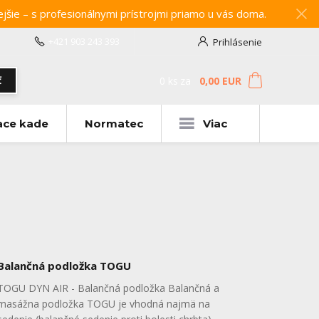
e – s profesionálnymi prístrojmi priamo u vás doma.
+421 903 243 393
Prihlásenie
0
ks
za
0,00 EUR
ť
ace kade
Normatec
Viac
Balančná podložka TOGU
TOGU DYN AIR - Balančná podložka Balančná a
masážna podložka TOGU je vhodná najmä na