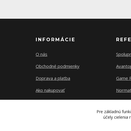
INFORMÁCIE
REF
O nás
Spolup
Obchodné podmienky
Avanto
Doprava a platba
Game 
Ako nakupovať
Norma
Kontakty
Pre základnú funkč
účely cielenia