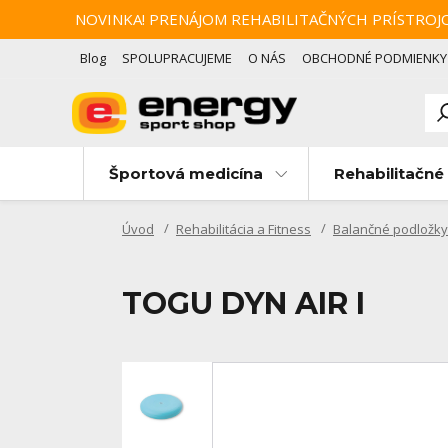
NOVINKA! PRENÁJOM REHABILITAČNÝCH PRÍSTROJOV Zotav
Blog
SPOLUPRACUJEME
O NÁS
OBCHODNÉ PODMIENKY
Športová medicína
Rehabilitačné 
Úvod
Rehabilitácia a Fitness
Balančné podložky
TOGU DYN AIR I