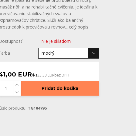
sedenie (balančné sedenie proti bolesti chrbta),
masáž nôh a na rehabilitačné cvičenia. Je ideálna k
precvičovaniu stabilizačných svalov a
vzpriamovačov chrbtice. Slúži ako balančný
prostriedok k precvičovaiu rovnov...
celý popis
Dostupnosť
Nie je skladom
Farba
41,00 EUR
/
ks
33,33 EUR
bez DPH
Pridať do košíka
Číslo produktu:
TG104796