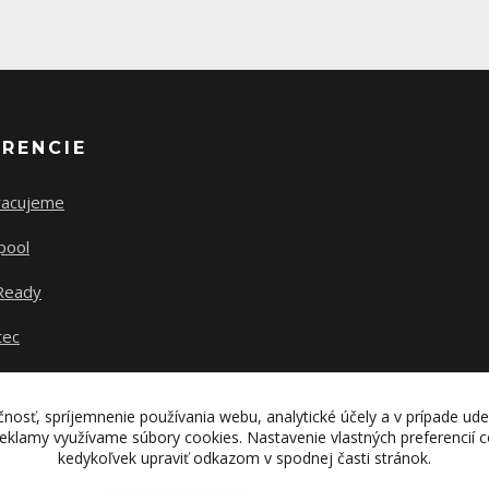
ERENCIE
racujeme
pool
Ready
tec
nosť, spríjemnenie používania webu, analytické účely a v prípade ude
 reklamy využívame súbory cookies. Nastavenie vlastných preferencií
kedykoľvek upraviť odkazom v spodnej časti stránok.