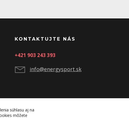
KONTAKTUJTE NÁS
+421 903 243 393
info@energysport.sk
lenia súhlasu aj na
 cookies môžete