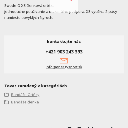
Swede-O X8 členková ortéza
jednoduché používanie a maximálnu podpora. X8 využíva 2 pásy
namiesto obvyklých štyroch.
kontaktujte nás
+421 903 243 393
info@energysport.sk
Tovar zaradený v kategóriách
Bandáže-Ortézy
Bandáže členka