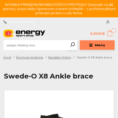
NOVINKA! PRENÁJOM REHABILITAČNÝCH PRÍSTROJOV Zotavujte sa po
operácii, úraze alebo športovom zranení rýchlejšie – s profesionálnymi
prístrojmi priamo u vás doma.
+421 903 243 393
0
0,00 EUR
Menu
Úvod
Športová medicína
Bandáže-Ortézy
Swede-O X8 Ankle brace
Swede-O X8 Ankle brace