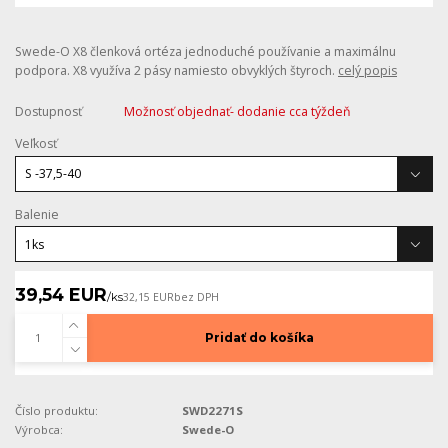
Swede-O X8 členková ortéza jednoduché používanie a maximálnu
podpora. X8 využíva 2 pásy namiesto obvyklých štyroch.
celý popis
Dostupnosť
Možnosť objednať- dodanie cca týždeň
Veľkosť
Balenie
39,54 EUR
/
ks
32,15 EUR
bez DPH
Pridať do košíka
Číslo produktu:
SWD2271S
Výrobca:
Swede-O