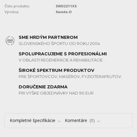
Číslo produktu:
SWD2211XS
Výrobca:
Swede-O
SME HRDÝM PARTNEROM
SLOVENSKÉHO ŠPORTU OD ROKU 2004
SPOLUPRACUJEME S PROFESIONÁLMI
V OBLASTI REGENERÁCIE A REHABILITÁCIE
ŠIROKÉ SPEKTRUM PRODUKTOV
PRE ŠPORTOVCOV, MASÉROV, FYZIOTERAPEUTOV.
DORUČENIE ZDARMA
PRI VÝŠKE OBJEDNÁVKY NAD 90 EUR
Kompletné špecifikácie
Komentáre
0