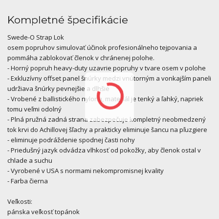
Kompletné špecifikácie
Swede-O Strap Lok
osem popruhov simulovať účinok profesionálneho tejpovania a
pommáha zablokovať členok v chránenej polohe.
- Horný popruh heavy-duty uzavrie popruhy v tvare osem v polohe
- Exkluzívny offset panel šnúrky medzi vnútorným a vonkajším paneli
udržiava šnúrky pevnejšie a dlhšie
- Vrobené z ballistického nylonu, materiál je tenký a ľahký, napriek
tomu veľmi odolný
- Plná pružná zadná strana zabezpečuje kompletný neobmedzený
tok krvi do Achillovej šľachy a prakticky eliminuje šancu na pľuzgiere
- eliminuje podráždenie spodnej časti nohy
- Priedušný jazyk odvádza vlhkosť od pokožky, aby členok ostal v
chlade a suchu
- Vyrobené v USA s normami nekompromisnej kvality
- Farba čierna
Veľkosti:
pánska veľkosť topánok