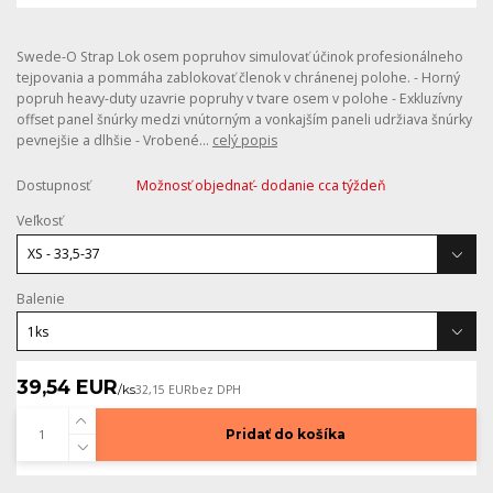
Swede-O Strap Lok osem popruhov simulovať účinok profesionálneho
tejpovania a pommáha zablokovať členok v chránenej polohe. - Horný
popruh heavy-duty uzavrie popruhy v tvare osem v polohe - Exkluzívny
offset panel šnúrky medzi vnútorným a vonkajším paneli udržiava šnúrky
pevnejšie a dlhšie - Vrobené...
celý popis
Dostupnosť
Možnosť objednať- dodanie cca týždeň
Veľkosť
Balenie
39,54 EUR
/
ks
32,15 EUR
bez DPH
Pridať do košíka