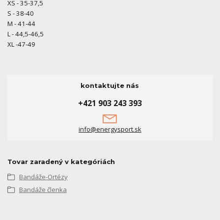
XS - 35-37,5
S - 38-40
M - 41-44
L - 44,5-46,5
XL -47-49
kontaktujte nás
+421 903 243 393
info@energysport.sk
Tovar zaradený v kategóriách
Bandáže-Ortézy
Bandáže členka