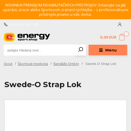
NOVINKA! PRENÁJOM REHABILITAČNÝCH PRÍSTROJOV Zotavujte sa po
operácii, úraze alebo športovom zranení rýchlejšie – s profesionálnymi
prístrojmi priamo u vás doma.
+421 903 243 393
0
0,00 EUR
Menu
Úvod
Športová medicína
Bandáže-Ortézy
Swede-O Strap Lok
Swede-O Strap Lok