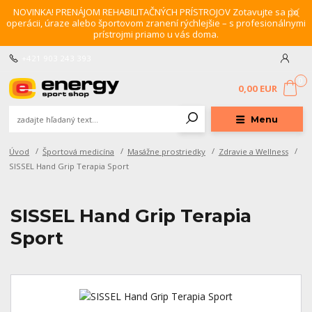
NOVINKA! PRENÁJOM REHABILITAČNÝCH PRÍSTROJOV Zotavujte sa po
operácii, úraze alebo športovom zranení rýchlejšie – s profesionálnymi
prístrojmi priamo u vás doma.
+421 903 243 393
0
0,00 EUR
Menu
Úvod
Športová medicína
Masážne prostriedky
Zdravie a Wellness
SISSEL Hand Grip Terapia Sport
SISSEL Hand Grip Terapia
Sport