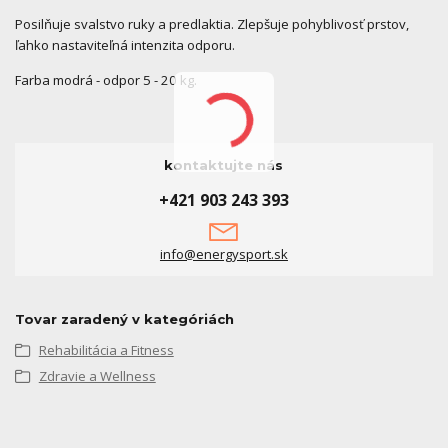
Posilňuje svalstvo ruky a predlaktia. Zlepšuje pohyblivosť prstov,
ľahko nastaviteľná intenzita odporu.
Farba modrá - odpor 5 - 20 kg.
kontaktujte nás
+421 903 243 393
info@energysport.sk
Tovar zaradený v kategóriách
Rehabilitácia a Fitness
Zdravie a Wellness