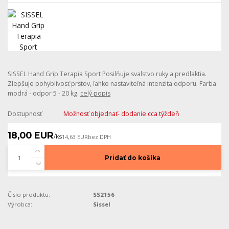
SISSEL Hand Grip Terapia Sport Posilňuje svalstvo ruky a predlaktia.
Zlepšuje pohyblivosť prstov, ľahko nastaviteľná intenzita odporu. Farba
modrá - odpor 5 - 20 kg.
celý popis
Dostupnosť
Možnosť objednať- dodanie cca týždeň
18,00 EUR
/
ks
14,63 EUR
bez DPH
Pridať do košíka
Číslo produktu:
SS2156
Výrobca:
Sissel