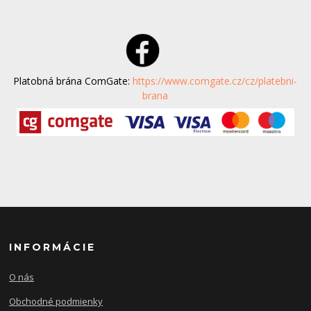
Platobná brána ComGate:
https://www.comgate.cz/cz/platebni-
brana
INFORMÁCIE
O nás
Obchodné podmienky