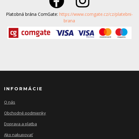
Platobná brána ComGate:
https://www.comgate.cz/cz/platebni-
brana
INFORMÁCIE
O nás
Obchodné podmienky
Doprava a platba
Ako nakupovať