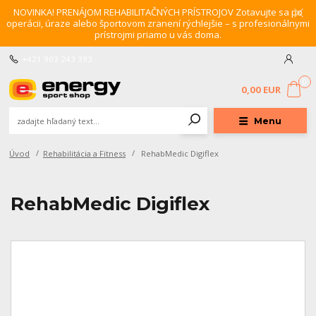
NOVINKA! PRENÁJOM REHABILITAČNÝCH PRÍSTROJOV Zotavujte sa po
operácii, úraze alebo športovom zranení rýchlejšie – s profesionálnymi
prístrojmi priamo u vás doma.
+421 903 243 393
0
0,00 EUR
Menu
Úvod
Rehabilitácia a Fitness
RehabMedic Digiflex
RehabMedic Digiflex