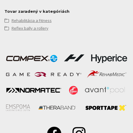
Tovar zaradený v kategóriách
Rehabilitácia a Fitness
Reflex bally a rollery