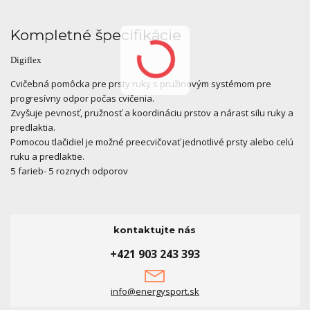
Kompletné špecifikácie
Digiflex
Cvičebná pomôcka pre prsty ruky s pružinovým systémom pre
progresívny odpor počas cvičenia.
Zvyšuje pevnosť, pružnosť a koordináciu prstov a nárast silu ruky a
predlaktia.
Pomocou tlačidiel je možné preecvičovať jednotlivé prsty alebo celú
ruku a predlaktie.
5 farieb- 5 roznych odporov
kontaktujte nás
+421 903 243 393
info@energysport.sk