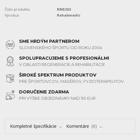
Číslo produktu:
RME263
Výrobca:
Rehabmedic
SME HRDÝM PARTNEROM
SLOVENSKÉHO ŠPORTU OD ROKU 2004
SPOLUPRACUJEME S PROFESIONÁLMI
V OBLASTI REGENERÁCIE A REHABILITÁCIE
ŠIROKÉ SPEKTRUM PRODUKTOV
PRE ŠPORTOVCOV, MASÉROV, FYZIOTERAPEUTOV.
DORUČENIE ZDARMA
PRI VÝŠKE OBJEDNÁVKY NAD 90 EUR
Kompletné špecifikácie
Komentáre
0