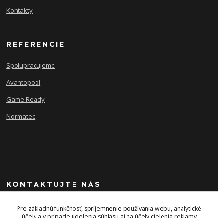
Kontakty
REFERENCIE
Spolupracujeme
Avantopool
Game Ready
Normatec
KONTAKTUJTE NÁS
+421 903 243 393
Pre základnú funkčnosť, spríjemnenie používania webu, analytické
účely a v prípade udelenia súhlasu aj na účely cielenia reklamy