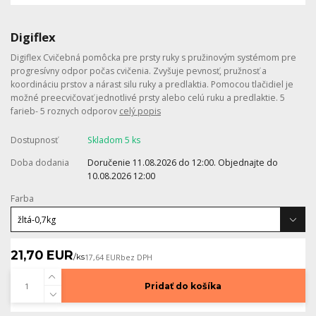
Digiflex
Digiflex Cvičebná pomôcka pre prsty ruky s pružinovým systémom pre
progresívny odpor počas cvičenia. Zvyšuje pevnosť, pružnosť a
koordináciu prstov a nárast silu ruky a predlaktia. Pomocou tlačidiel je
možné preecvičovať jednotlivé prsty alebo celú ruku a predlaktie. 5
farieb- 5 roznych odporov
celý popis
Dostupnosť
Skladom 5 ks
Doba dodania
Doručenie 11.08.2026 do 12:00. Objednajte do
10.08.2026 12:00
Farba
21,70 EUR
/
ks
17,64 EUR
bez DPH
Pridať do košíka