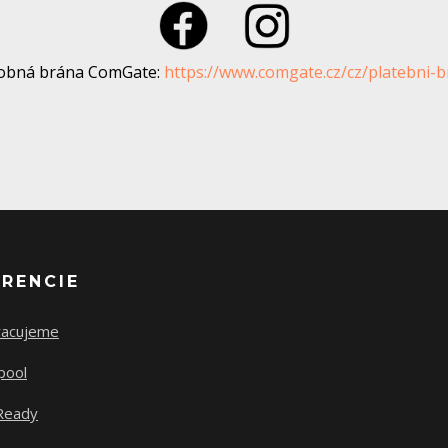
tobná brána ComGate:
https://www.comgate.cz/cz/platebni-
ERENCIE
racujeme
pool
Ready