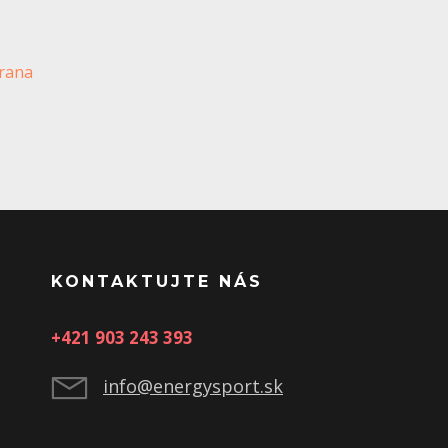
brana
KONTAKTUJTE NÁS
+421 903 243 393
info@energysport.sk