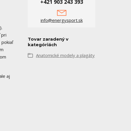
+421 903 243 393
info@energysport.sk
).
 pri
Tovar zaradený v
 pokiaľ
kategóriách
om
Anatomické modely a plagáty
azom
le aj