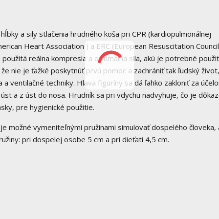
 hĺbky a sily stlačenia hrudného koša pri CPR (kardiopulmonálnej
erican Heart Association ) a ERC (European Resuscitation Council
a použitá reálna kompresia a optimálna sila, akú je potrebné použiť
že nie je ťažké poskytnúť prvú pomoc a zachrániť tak ľudský život,
 ventilačné techniky. Hlava figuríny sa dá ľahko zakloniť za účel
 úst a z úst do nosa. Hrudník sa pri vdychu nadvyhuje, čo je dôk
sky, pre hygienické použitie.
o je možné vymeniteľnými pružinami simulovať dospelého človeka, a
ružiny: pri dospelej osobe 5 cm a pri dieťati 4,5 cm.