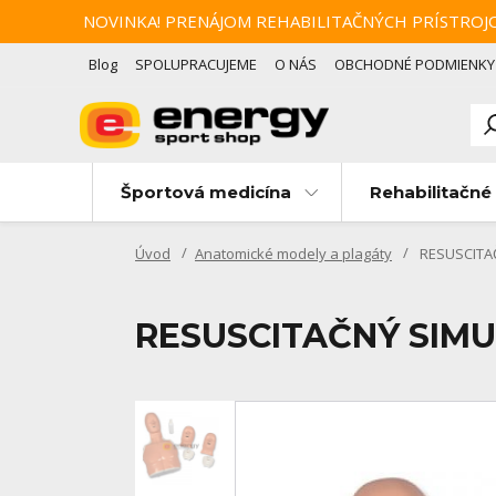
NOVINKA! PRENÁJOM REHABILITAČNÝCH PRÍSTROJOV Zotav
Blog
SPOLUPRACUJEME
O NÁS
OBCHODNÉ PODMIENKY
Športová medicína
Rehabilitačné 
Úvod
Anatomické modely a plagáty
RESUSCITAČ
RESUSCITAČNÝ SIMU