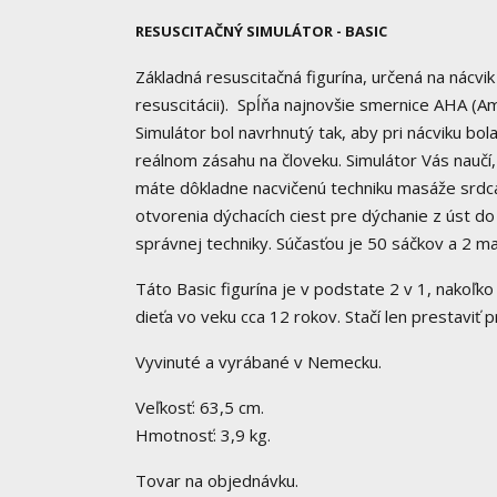
RESUSCITAČNÝ SIMULÁTOR - BASIC
Základná resuscitačná figurína, určená na nácvik
resuscitácii). Spĺňa najnovšie smernice AHA (Am
Simulátor bol navrhnutý tak, aby pri nácviku bol
reálnom zásahu na človeku. Simulátor Vás naučí, 
máte dôkladne nacvičenú techniku masáže srdca a
otvorenia dýchacích ciest pre dýchanie z úst do
správnej techniky. Súčasťou je 50 sáčkov a 2 ma
Táto Basic figurína je v podstate 2 v 1, nakoľk
dieťa vo veku cca 12 rokov. Stačí len prestaviť p
Vyvinuté a vyrábané v Nemecku.
Veľkosť: 63,5 cm.
Hmotnosť: 3,9 kg.
Tovar na objednávku.