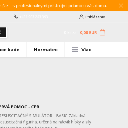
e – s profesionálnymi prístrojmi priamo u vás doma.
+421 903 243 393
Prihlásenie
0
ks
za
0,00 EUR
ť
ace kade
Normatec
Viac
PRVÁ POMOC - CPR
RESUSCITAČNÝ SIMULÁTOR - BASIC Základná
resuscitačná figurína, určená na nácvik hĺbky a sily