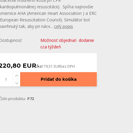
stlačenia hrudného koša pri CPR
(kardiopulmonálnej resuscitácii). Spĺňa najnovšie
smernice AHA (American Heart Association ) a ERC
(European Resuscitation Council). Simulátor bol
navrhnutý tak, aby pri nácv...
celý popis
Dostupnosť
Možnosť objednať- dodanie
cca týždeň
220,80 EUR
/
ks
179,51 EUR
bez DPH
Pridať do košíka
Číslo produktu:
P72