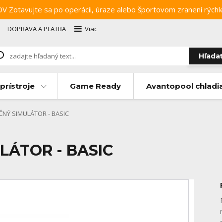
ujte sa po operácii, úraze alebo športovom zranení rýchlejši
DOPRAVA A PLATBA
Viac
Hľada
prístroje
Game Ready
Avantopool chladi
NÝ SIMULÁTOR - BASIC
LÁTOR - BASIC