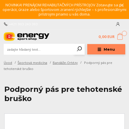
NOVINKA! PRENÁJOM REHABILITAČNÝCH PRÍSTROJOV Zotavujte sa po
operácii, úraze alebo športovom zranení rýchlejšie – s profesionálnymi
prístrojmi priamo u vás doma.
+421 903 243 393
0
0,00 EUR
Menu
Úvod
Športová medicína
Bandáže-Ortézy
Podporný pás pre
tehotenské bruško
Podporný pás pre tehotenské
bruško