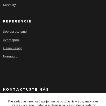
Kontakty
REFERENCIE
Spolupracujeme
Avantopool
Game Ready
Normatec
KONTAKTUJTE NÁS
+421 903 243 393
Pre základnú funkčnosť, spríjemnenie používania webu, analytické
účely a v prípade udelenia súhlasu aj na účely cielenia reklamy