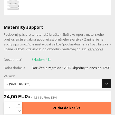
Maternity support
Podporný pás pre tehotenské bruško • Slúži ako opora materského
bruška, znižuje tlak na spodnúčasť brušného svalstva.• Zapínanie na
suchý zips umožňuje nastavovať veľkosť podľaaktuálnej veľkosti bruška .•
Rôzne veľkosti v závislosti od obvodu v bedrovej oblasti.
celý popis
Dostupnosť
Skladom 4 ks
Doba dodania
Doručenie zajtra do 12:00. Objednajte dnes do 12:00
Veľkosť
24,00 EUR
/
ks
19,51 EUR
bez DPH
Pridať do košíka