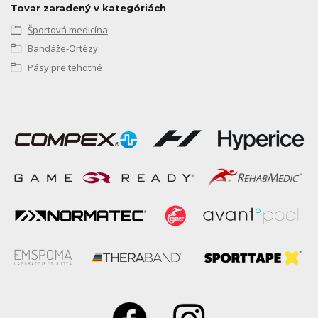
Tovar zaradený v kategóriách
Športová medicína
Bandáže-Ortézy
Pásy pre tehotné