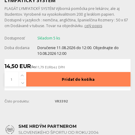
LYMFATICKÝ SYSTÉM
PLAGÁT LYMFATICKÝ SYSTÉM Výborná pomôcka pre lekárov, ale aj
študentov. Vyrobené na vysokokvalitnom 200 g lesklom papieri.
Dostupné v jazykoch : nemčina, angličtina, španielčina Rozmery : 50 x 67
cm Dodávané v tubuse. Tovar na objednávku.
celý popis
Dostupnosť
Skladom 5 ks
Doba dodania
Doručenie 11.08.2026 do 12:00. Objednajte do
10.08.2026 12:00
14,50 EUR
/
ks
11,79 EUR
bez DPH
Pridať do košíka
Číslo produktu:
VR3392
SME HRDÝM PARTNEROM
SLOVENSKÉHO ŠPORTU OD ROKU 2004