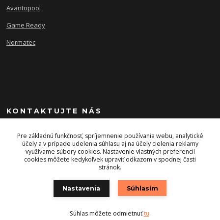
Avantopool
Game Ready
Normatec
KONTAKTUJTE NÁS
+421 903 243 393
Pre základnú funkčnosť, spríjemnenie používania webu, analytické
účely a v prípade udelenia súhlasu aj na účely cielenia reklamy
využívame súbory cookies. Nastavenie vlastných preferencií
info@energysport.sk
cookies môžete kedykoľvek upraviť odkazom v spodnej časti
stránok.
Nastavenia
Súhlasím
Súhlas môžete odmietnuť
tu
.
Vytvorené na
Eshop-rychlo.sk