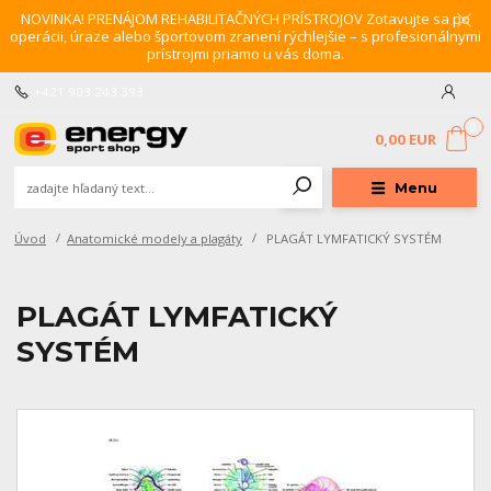
NOVINKA! PRENÁJOM REHABILITAČNÝCH PRÍSTROJOV Zotavujte sa po
operácii, úraze alebo športovom zranení rýchlejšie – s profesionálnymi
prístrojmi priamo u vás doma.
+421 903 243 393
0
0,00 EUR
Menu
Úvod
Anatomické modely a plagáty
PLAGÁT LYMFATICKÝ SYSTÉM
PLAGÁT LYMFATICKÝ
SYSTÉM