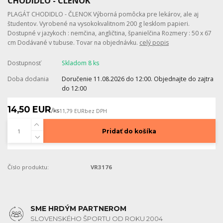
CHODIDLO - ČLENOK
PLAGÁT CHODIDLO - ČLENOK Výborná pomôcka pre lekárov, ale aj
študentov. Vyrobené na vysokokvalitnom 200 g lesklom papieri.
Dostupné v jazykoch : nemčina, angličtina, španielčina Rozmery : 50 x 67
cm Dodávané v tubuse. Tovar na objednávku.
celý popis
Dostupnosť
Skladom 8 ks
Doba dodania
Doručenie 11.08.2026 do 12:00. Objednajte do zajtra
do 12:00
14,50 EUR
/
ks
11,79 EUR
bez DPH
Pridať do košíka
Číslo produktu:
VR3176
SME HRDÝM PARTNEROM
SLOVENSKÉHO ŠPORTU OD ROKU 2004