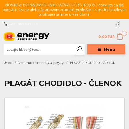
NOVINKA! PRENÁJOM REHABILITAČNÝCH PRÍSTROJOV Zotavujte sa po
operácii, úraze alebo športovom zranení rýchlejšie – s profesionálnymi
prístrojmi priamo u vás doma.
+421 903 243 393
0
0,00 EUR
Menu
Úvod
Anatomické modely a plagáty
PLAGÁT CHODIDLO - ČLENOK
PLAGÁT CHODIDLO - ČLENOK