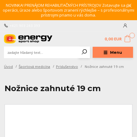
NOVINKA! PRENÁJOM REHABILITAČNÝCH PRÍSTROJOV Zotavujte sa po
operácii, úraze alebo športovom zranení rýchlejšie – s profesionálnymi
prístrojmi priamo u vás doma.
+421 903 243 393
0
0,00 EUR
Menu
Úvod
Športová medicína
Príslušenstvo
Nožnice zahnuté 19 cm
Nožnice zahnuté 19 cm