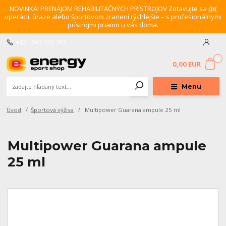
NOVINKA! PRENÁJOM REHABILITAČNÝCH PRÍSTROJOV Zotavujte sa po
operácii, úraze alebo športovom zranení rýchlejšie – s profesionálnymi
prístrojmi priamo u vás doma.
+421 903 243 393
0
0,00 EUR
Menu
Úvod
Športová výživa
Multipower Guarana ampule 25 ml
Multipower Guarana ampule
25 ml