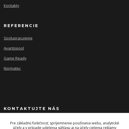
Kontakty
REFERENCIE
Spolupracujeme
Avantopool
Game Ready
Normatec
KONTAKTUJTE NÁS
+421 903 243 393
Pre základnú funkčnosť, spríjemnenie používania webu, analytické
účely a v prípade udelenia súhlasu aj na účely cielenia reklamy