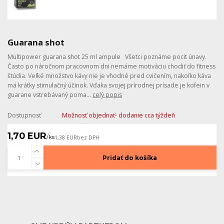
Guarana shot
Multipower guarana shot 25 ml ampule Všetci poznáme pocit únavy.
Často po náročnom pracovnom dni nemáme motiváciu chodiť do fitness
štúdia. Veľké množstvo kávy nie je vhodné pred cvičením, nakoľko káva
má krátky stimulačný účinok. Vďaka svojej prírodnej prísade je kofein v
guarane vstrebávaný poma...
celý popis
Dostupnosť
Možnosť objednať- dodanie cca týždeň
1,70 EUR
/
ks
1,38 EUR
bez DPH
Pridať do košíka