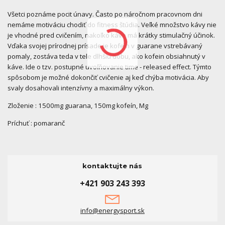
Všetci poznáme pocit únavy. Často po náročnom pracovnom dni
nemáme motiváciu chodiť do fitness štúdia. Veľké množstvo kávy nie
je vhodné pred cvičením, nakoľko káva má krátky stimulačný účinok.
Vďaka svojej prírodnej prísade je kofein v guarane vstrebávaný
pomaly, zostáva teda v tele dlhšiu dobu, ako kofein obsiahnutý v
káve. Ide o tzv. postupné uvoľňovanie time - released effect. Týmto
spôsobom je možné dokončiť cvičenie aj keď chýba motivácia. Aby
svaly dosahovali intenzívny a maximálny výkon.
Zloženie : 1500mg guarana, 150mg kofeín, Mg
Príchuť : pomaranč
kontaktujte nás
+421 903 243 393
info@energysport.sk