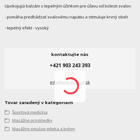
Upokojujúi balzám s tepelným účinkom pre úľavu od bolesti svalov.
- pomáha predhádzať svalovému napätiu a stimuluje krvný obeh
- tepelný efekt - vysoký
kontaktujte nás
+421 903 243 393
info@energysport.sk
Tovar zaradený v kategóriách
Športová medicína
Masážne prostriedky
Masážne emulzie,mlieka a krémy