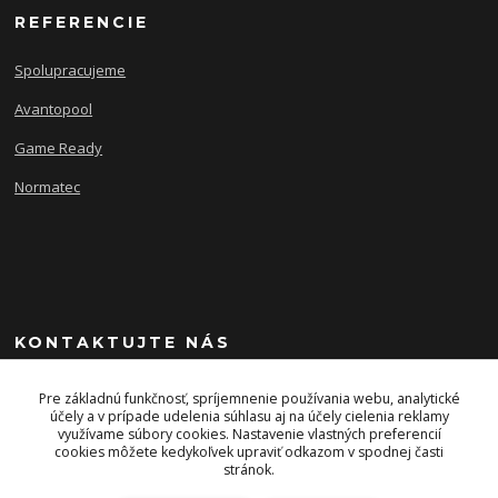
REFERENCIE
Spolupracujeme
Avantopool
Game Ready
Normatec
KONTAKTUJTE NÁS
+421 903 243 393
Pre základnú funkčnosť, spríjemnenie používania webu, analytické
účely a v prípade udelenia súhlasu aj na účely cielenia reklamy
využívame súbory cookies. Nastavenie vlastných preferencií
info@energysport.sk
cookies môžete kedykoľvek upraviť odkazom v spodnej časti
stránok.