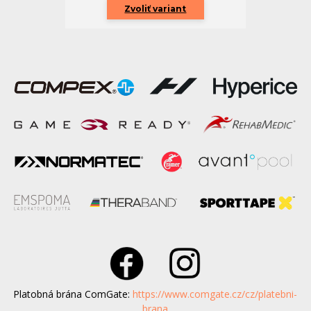
Zvoliť variant
Platobná brána ComGate:
https://www.comgate.cz/cz/platebni-
brana