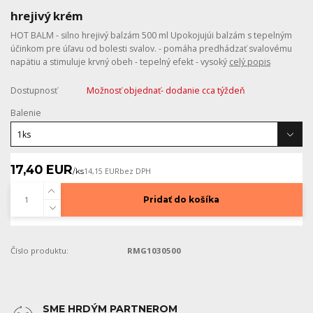
hrejivý krém
HOT BALM - silno hrejivý balzám 500 ml Upokojujúi balzám s tepelným
účinkom pre úľavu od bolesti svalov. - pomáha predhádzať svalovému
napätiu a stimuluje krvný obeh - tepelný efekt - vysoký
celý popis
Dostupnosť
Možnosť objednať- dodanie cca týždeň
Balenie
17,40 EUR
/
ks
14,15 EUR
bez DPH
Pridať do košíka
Číslo produktu:
RMG1030500
SME HRDÝM PARTNEROM