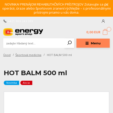
NOVINKA! PRENÁJOM REHABILITAČNÝCH PRÍSTROJOV Zotavujte sa po
operácii, úraze alebo športovom zranení rýchlejšie – s profesionálnymi
prístrojmi priamo u vás doma.
+421 903 243 393
0
0,00 EUR
Menu
Úvod
Športová medicína
HOT BALM 500 ml
HOT BALM 500 ml
Novinka
Akcia