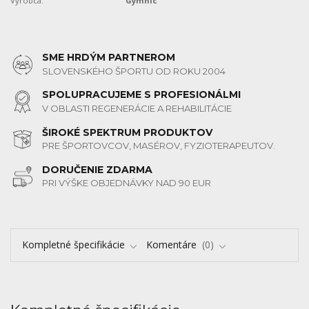
Výrobca:
Gymnic
SME HRDÝM PARTNEROM
SLOVENSKÉHO ŠPORTU OD ROKU 2004
SPOLUPRACUJEME S PROFESIONÁLMI
V OBLASTI REGENERÁCIE A REHABILITÁCIE
ŠIROKÉ SPEKTRUM PRODUKTOV
PRE ŠPORTOVCOV, MASÉROV, FYZIOTERAPEUTOV.
DORUČENIE ZDARMA
PRI VÝŠKE OBJEDNÁVKY NAD 90 EUR
Kompletné špecifikácie
Komentáre
0