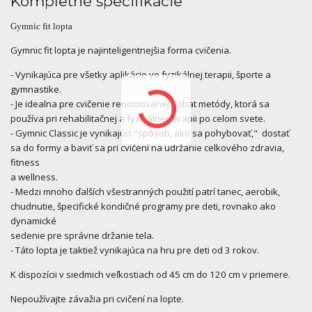
Kompletné špecifikácie
Gymnic fit lopta
Gymnic fit lopta je n
ajinteligentnejšia forma cvičenia.
- Vynikajúca pre všetky aplikácie vo fyzikálnej terapii, športe a
gymnastike.
- Je idealna pre cvičenie renomovanej Bobat metódy, ktorá sa
používa pri rehabilitačnej a fyzikálnej terapii po celom svete.
- Gymnic Classic je vynikajúci "spôsob, ako sa pohybovať," dostať
sa do formy a baviť sa pri cvičení na udržanie celkového zdravia,
fitness
a wellness.
- Medzi mnoho ďalších všestranných použití patrí tanec, aerobik,
chudnutie, špecifické kondičné programy pre deti, rovnako ako
dynamické
sedenie pre správne držanie tela.
- Táto lopta je taktiež vynikajúca na hru pre deti od 3 rokov.
K dispozícii v siedmich veľkostiach od 45 cm do 120 cm v priemere.
Nepoužívajte závažia pri cvičení na lopte.