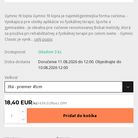
Gymnic fit lopta Gymnic fit lopta je najinteligentnejšia forma cvičenia. -
Vynikajúca pre všetky aplikácie vo fyzikálnej terapii, športe a
gymnastike.- Je idealna pre cvičenie renomovanej Bobat metódy, ktorá
sa používa pri rehabilitačnej a fyzikálnej terapii po celom svete. - Gymnic
Classic je vynik...
celý popis
Dostupnosť
Skladom 3 ks
Doba dodania
Doručenie 11.08.2026 do 12:00. Objednajte do
10.08.2026 12:00
Veľkosť
18,40 EUR
/
ks
14,96 EUR
bez DPH
Pridať do košíka