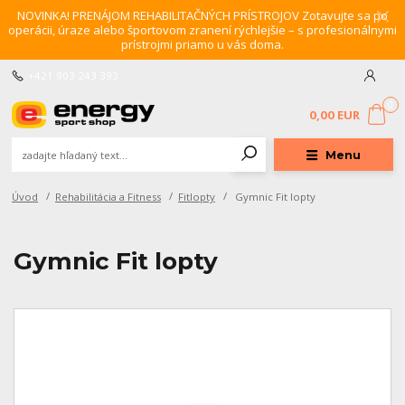
NOVINKA! PRENÁJOM REHABILITAČNÝCH PRÍSTROJOV Zotavujte sa po
operácii, úraze alebo športovom zranení rýchlejšie – s profesionálnymi
prístrojmi priamo u vás doma.
+421 903 243 393
0
0,00 EUR
Menu
Úvod
Rehabilitácia a Fitness
Fitlopty
Gymnic Fit lopty
Gymnic Fit lopty