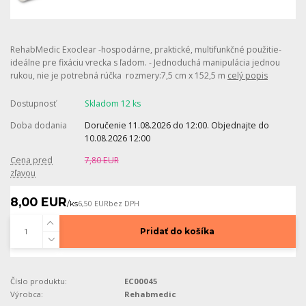
RehabMedic Exoclear -hospodárne, praktické, multifunkčné použitie-
ideálne pre fixáciu vrecka s ľadom. - Jednoduchá manipulácia jednou
rukou, nie je potrebná rúčka rozmery:7,5 cm x 152,5 m
celý popis
Dostupnosť
Skladom 12 ks
Doba dodania
Doručenie 11.08.2026 do 12:00. Objednajte do
10.08.2026 12:00
Cena pred
7,80 EUR
zľavou
8,00 EUR
/
ks
6,50 EUR
bez DPH
Pridať do košíka
Číslo produktu:
EC00045
Výrobca:
Rehabmedic