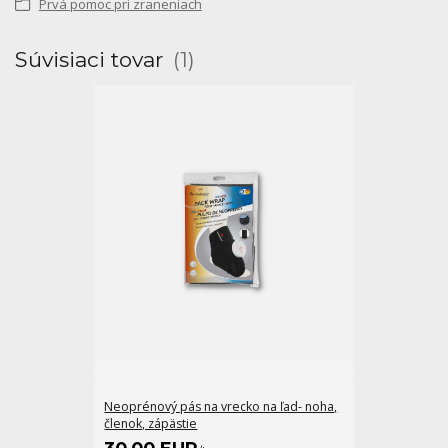
Prvá pomoc pri zraneniach
Súvisiaci tovar
1
Neoprénový pás na vrecko na ľad- noha,
členok, zápästie