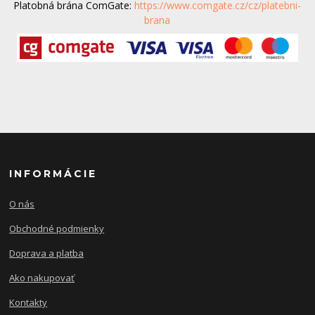
Platobná brána ComGate:
https://www.comgate.cz/cz/platebni-
brana
INFORMÁCIE
O nás
Obchodné podmienky
Doprava a platba
Ako nakupovať
Kontakty