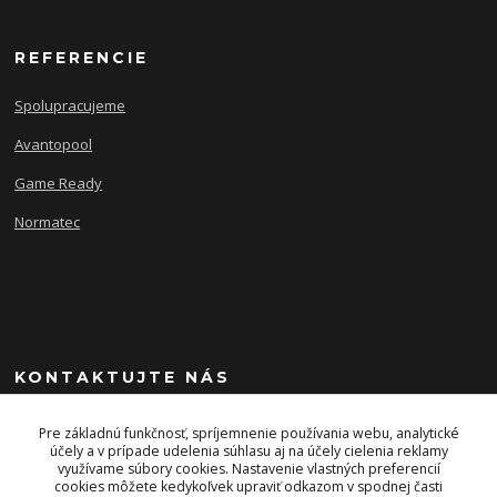
REFERENCIE
Spolupracujeme
Avantopool
Game Ready
Normatec
KONTAKTUJTE NÁS
+421 903 243 393
Pre základnú funkčnosť, spríjemnenie používania webu, analytické
účely a v prípade udelenia súhlasu aj na účely cielenia reklamy
využívame súbory cookies. Nastavenie vlastných preferencií
info@energysport.sk
cookies môžete kedykoľvek upraviť odkazom v spodnej časti