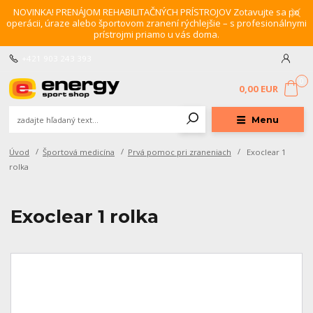
NOVINKA! PRENÁJOM REHABILITAČNÝCH PRÍSTROJOV Zotavujte sa po
operácii, úraze alebo športovom zranení rýchlejšie – s profesionálnymi
prístrojmi priamo u vás doma.
+421 903 243 393
0
0,00 EUR
Menu
Úvod
Športová medicína
Prvá pomoc pri zraneniach
Exoclear 1
rolka
Exoclear 1 rolka