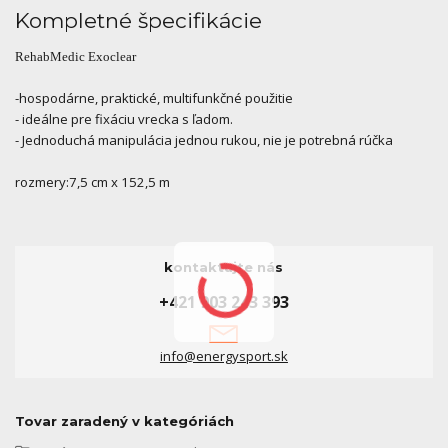
Kompletné špecifikácie
RehabMedic Exoclear
-hospodárne, praktické, multifunkčné použitie
- ideálne pre fixáciu vrecka s ľadom.
- Jednoduchá manipulácia jednou rukou, nie je potrebná rúčka
rozmery:7,5 cm x 152,5 m
kontaktujte nás
+421 903 243 393
info@energysport.sk
Tovar zaradený v kategóriách