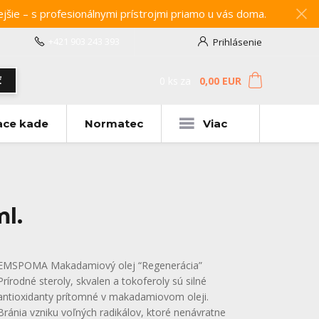
e – s profesionálnymi prístrojmi priamo u vás doma.
+421 903 243 393
Prihlásenie
0
ks
za
0,00 EUR
ť
ace kade
Normatec
Viac
l.
EMSPOMA Makadamiový olej “Regenerácia”
Prírodné steroly, skvalen a tokoferoly sú silné
antioxidanty prítomné v makadamiovom oleji.
Bránia vzniku voľných radikálov, ktoré nenávratne