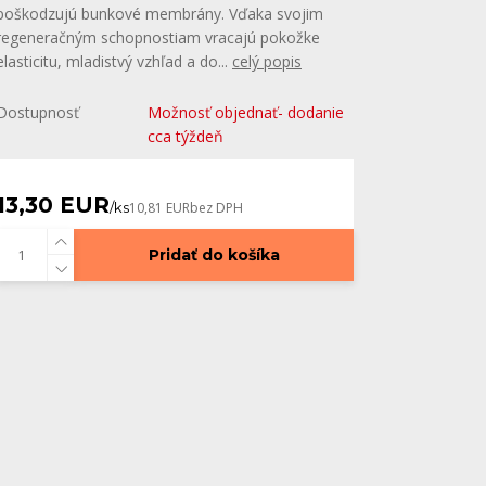
poškodzujú bunkové membrány. Vďaka svojim
regeneračným schopnostiam vracajú pokožke
elasticitu, mladistvý vzhľad a do...
celý popis
Dostupnosť
Možnosť objednať- dodanie
cca týždeň
13,30 EUR
/
ks
10,81 EUR
bez DPH
Pridať do košíka