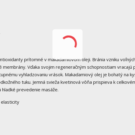
”
 antioxidanty prítomné v makadamiovom oleji. Bránia vzniku voľnýc
ové membrány. Vďaka svojim regeneračným schopnostiam vracajú 
ostupnému vyhladzovaniu vrások. Makadamiový olej je bohatý na ky
odkožného tuku. Jemná svieža kvetinová vôňa prispieva k celkové
ujú hladké prevedenie masáže.
lasticity