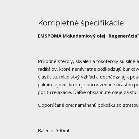
Kompletné špecifikácie
EMSPOMA Makadamiový olej “Regenerácia
Prírodné steroly, skvalen a tokoferoly sú silné
radikálov, ktoré nenávratne poškodzujú bunk
elasticitu, mladistvý vzhľad a dochádza aj k p
palmitolejovú, ktorá je prirodzenou súčasťou p
pocitu relaxácie. Ďalšie obsiahnuté oleje zaisť
Odporúčané pre: namáhanú pokožku so stratou e
Balenie: 500ml