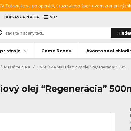
ujte sa po operácii, úraze alebo športovom zranení rýchlejši
DOPRAVA A PLATBA
Viac
Hľada
prístroje
Game Ready
Avantopool chladi
Masážne oleje
EMSPOMA Makadamiový olej “Regenerácia” 500ml.
ý olej “Regenerácia” 500m