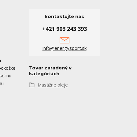
kontaktujte nás
+421 903 243 393
info@energysport.sk
h
pokožke
Tovar zaradený v
kategóriách
selinu
mu
Masážne oleje