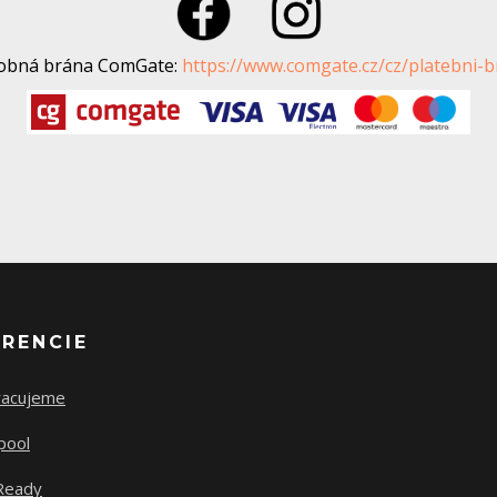
tobná brána ComGate:
https://www.comgate.cz/cz/platebni-
ERENCIE
racujeme
pool
Ready