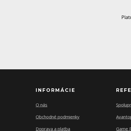
Pla
INFORMÁCIE
REF
O nás
Spolup
Obchodné podmienky
Avanto
Doprava a platba
Game 