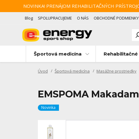
NOVINKA! PRENÁJOM REHABILITAČNÝCH PRÍSTROJOV Zotav
Blog
SPOLUPRACUJEME
O NÁS
OBCHODNÉ PODMIENKY
Športová medicína
Rehabilitačné 
Úvod
Športová medicína
Masážne prostriedky
EMSPOMA Makadamiov
Novinka