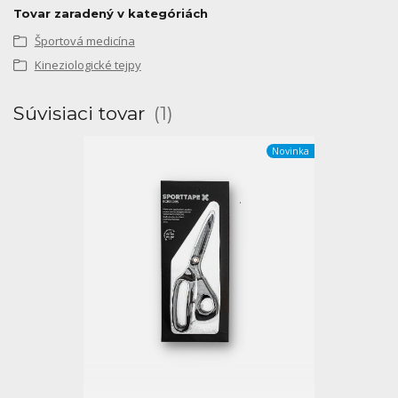
Tovar zaradený v kategóriách
Športová medicína
Kineziologické tejpy
Súvisiaci tovar
1
Novinka