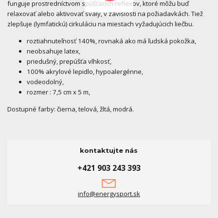
funguje prostredníctvom spúšťacích reflexov, ktoré môžu buď
relaxovať alebo aktivovať svaly, v závislosti na požiadavkách. Tiež
zlepšuje (lymfatickú) cirkuláciu na miestach vyžadujúcich liečbu.
roztiahnuteľnosť 140%, rovnaká ako má ľudská pokožka,
neobsahuje latex,
priedušný, prepúšťa vlhkosť,
100% akrylové lepidlo, hypoalergénne,
vodeodolný,
rozmer : 7,5 cm x 5 m,
Dostupné farby: čierna, telová, žltá, modrá.
kontaktujte nás
+421 903 243 393
info@energysport.sk