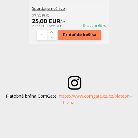
Sporttape nožnice
27,00 EUR
25,00 EUR
/
ks
Skladom 66 ks
20,33 EUR
bez DPH
Pridať do košíka
Platobná brána ComGate:
https://www.comgate.cz/cz/platebni-
brana