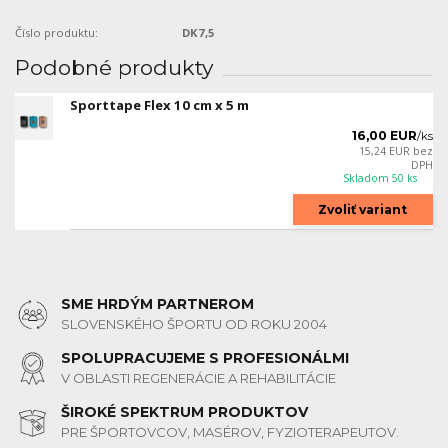
Číslo produktu:
DK7,5
Podobné produkty
Sporttape Flex 10 cm x 5 m
16,00 EUR
/
ks
15,24 EUR
bez
DPH
Skladom 50 ks
Zvoliť variant
SME HRDÝM PARTNEROM
SLOVENSKÉHO ŠPORTU OD ROKU 2004
SPOLUPRACUJEME S PROFESIONÁLMI
V OBLASTI REGENERÁCIE A REHABILITÁCIE
ŠIROKÉ SPEKTRUM PRODUKTOV
PRE ŠPORTOVCOV, MASÉROV, FYZIOTERAPEUTOV.