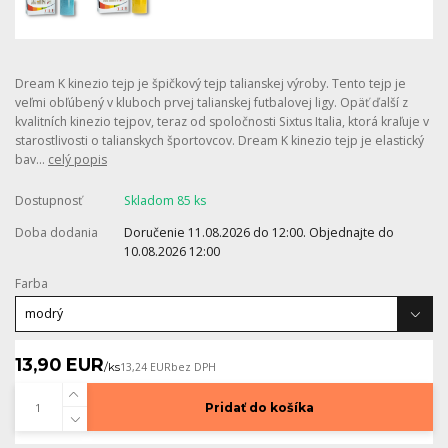
Dream K kinezio tejp je špičkový tejp talianskej výroby. Tento tejp je
veľmi obľúbený v kluboch prvej talianskej futbalovej ligy. Opäť ďalší z
kvalitních kinezio tejpov, teraz od spoločnosti Sixtus Italia, ktorá kraľuje v
starostlivosti o talianskych športovcov. Dream K kinezio tejp je elastický
bav...
celý popis
Dostupnosť
Skladom 85 ks
Doba dodania
Doručenie 11.08.2026 do 12:00. Objednajte do
10.08.2026 12:00
Farba
13,90 EUR
/
ks
13,24 EUR
bez DPH
Pridať do košíka