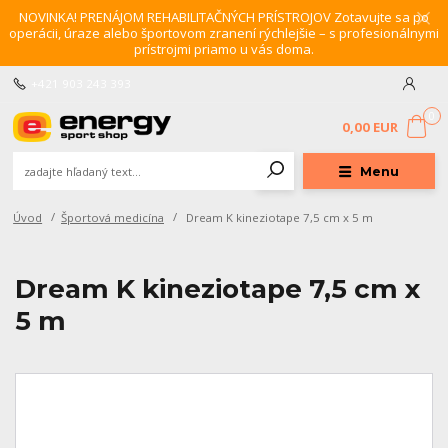
NOVINKA! PRENÁJOM REHABILITAČNÝCH PRÍSTROJOV Zotavujte sa po
operácii, úraze alebo športovom zranení rýchlejšie – s profesionálnymi
prístrojmi priamo u vás doma.
+421 903 243 393
0
0,00 EUR
Menu
Úvod
Športová medicína
Dream K kineziotape 7,5 cm x 5 m
Dream K kineziotape 7,5 cm x
5 m