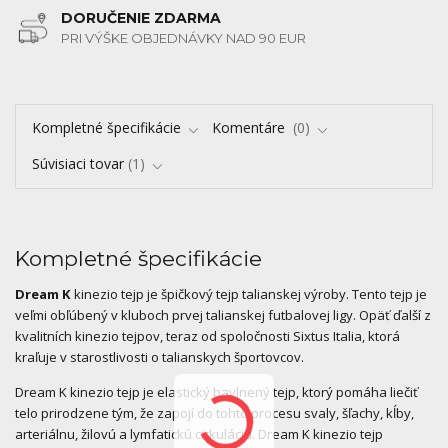
DORUČENIE ZDARMA
PRI VÝŠKE OBJEDNÁVKY NAD 90 EUR
Kompletné špecifikácie
Komentáre
0
Súvisiaci tovar
1
Kompletné špecifikácie
Dream K
kinezio tejp je špičkový tejp talianskej výroby. Tento tejp je
veľmi obľúbený v kluboch prvej talianskej futbalovej ligy. Opäť ďalší z
kvalitních kinezio tejpov, teraz od spoločnosti Sixtus Italia, ktorá
kraľuje v starostlivosti o talianskych športovcov.
Dream K kinezio tejp je elastický bavlnený tejp, ktorý pomáha liečiť
telo prirodzene tým, že zapojí do tohto procesu svaly, šľachy, kĺby,
arteriálnu, žilovú a lymfatickú cirkuláciu. Dream K kinezio tejp