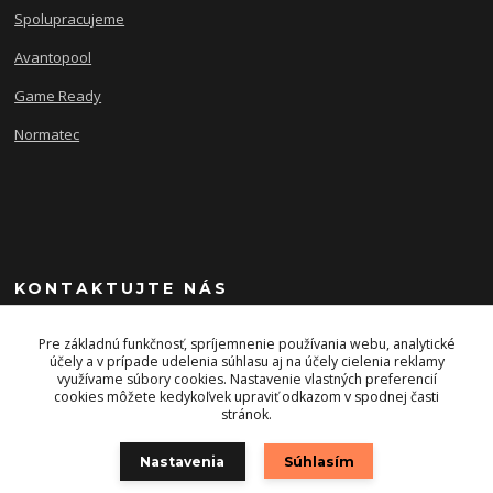
Spolupracujeme
Avantopool
Game Ready
Normatec
KONTAKTUJTE NÁS
+421 903 243 393
Pre základnú funkčnosť, spríjemnenie používania webu, analytické
účely a v prípade udelenia súhlasu aj na účely cielenia reklamy
využívame súbory cookies. Nastavenie vlastných preferencií
info@energysport.sk
cookies môžete kedykoľvek upraviť odkazom v spodnej časti
stránok.
Nastavenia
Súhlasím