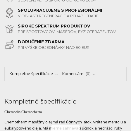
SLOVENSKÉHO ŠPORTU OD ROKU 2004
SPOLUPRACUJEME S PROFESIONÁLMI
V OBLASTI REGENERÁCIE A REHABILITÁCIE
ŠIROKÉ SPEKTRUM PRODUKTOV
PRE ŠPORTOVCOV, MASÉROV, FYZIOTERAPEUTOV.
DORUČENIE ZDARMA
PRI VÝŠKE OBJEDNÁVKY NAD 90 EUR
Kompletné špecifikácie
Komentáre
0
Kompletné špecifikácie
Chemodis Chemotherm
Chemotherm masážny olej má rad účinných látok, vrátane mentolu a
eukalyptového oleja. Má mierne zahrievací účinok a nedráždi ruky