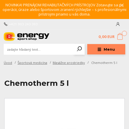
NOVINKA! PRENÁJOM REHABILITAČNÝCH PRÍSTROJOV Zotavujte sa po
operácii, úraze alebo športovom zranení rýchlejšie – s profesionálnymi
prístrojmi priamo u vás doma.
+421 903 243 393
0
0,00 EUR
Menu
Úvod
Športová medicína
Masážne prostriedky
Chemotherm 5 l
Chemotherm 5 l