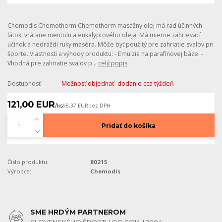
Chemodis Chemotherm Chemotherm masážny olej má rad účinných
látok, vrátane mentolu a eukalyptového oleja. Má mierne zahrievací
účinok a nedráždi ruky maséra. Môže byť použitý pre zahriatie svalov pri
športe. Vlastnosti a výhody produktu: - Emulzia na parafínovej báze. -
Vhodná pre zahriatie svalov p...
celý popis
Dostupnosť
Možnosť objednať- dodanie cca týždeň
121,00 EUR
/
ks
98,37 EUR
bez DPH
Pridať do košíka
Číslo produktu:
80215
Výrobca:
Chemodis
SME HRDÝM PARTNEROM