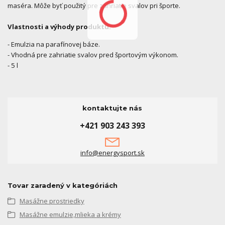
maséra. Môže byť použitý pre zahriatie svalov pri športe.
Vlastnosti a výhody produktu:
- Emulzia na parafínovej báze.
- Vhodná pre zahriatie svalov pred športovým výkonom.
- 5 l
kontaktujte nás
+421 903 243 393
info@energysport.sk
Tovar zaradený v kategóriách
Masážne prostriedky
Masážne emulzie,mlieka a krémy