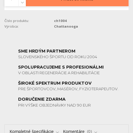
Číslo produktu:
ch1004
Výrobca:
Chattanooga
SME HRDÝM PARTNEROM
SLOVENSKÉHO ŠPORTU OD ROKU 2004
SPOLUPRACUJEME S PROFESIONÁLMI
V OBLASTI REGENERÁCIE A REHABILITÁCIE
ŠIROKÉ SPEKTRUM PRODUKTOV
PRE ŠPORTOVCOV, MASÉROV, FYZIOTERAPEUTOV.
DORUČENIE ZDARMA
PRI VÝŠKE OBJEDNÁVKY NAD 90 EUR
Kompletné špecifikácie
Komentáre
0