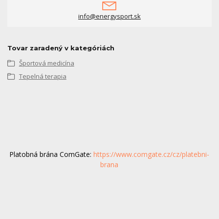
info@energysport.sk
Tovar zaradený v kategóriách
Športová medicína
Tepelná terapia
Platobná brána ComGate:
https://www.comgate.cz/cz/platebni-
brana