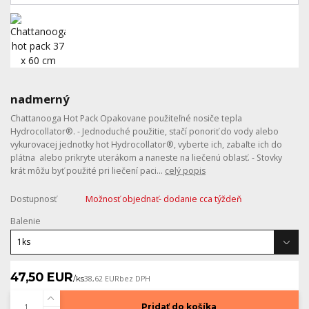
nadmerný
Chattanooga Hot Pack Opakovane použiteľné nosiče tepla
Hydrocollator®. - Jednoduché použitie, stačí ponoriť do vody alebo
vykurovacej jednotky hot Hydrocollator®, vyberte ich, zabaľte ich do
plátna alebo prikryte uterákom a naneste na liečenú oblasť. - Stovky
krát môžu byť použité pri liečení paci...
celý popis
Dostupnosť
Možnosť objednať- dodanie cca týždeň
Balenie
47,50 EUR
/
ks
38,62 EUR
bez DPH
Pridať do košíka