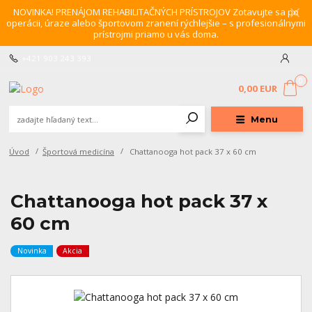
NOVINKA! PRENÁJOM REHABILITAČNÝCH PRÍSTROJOV Zotavujte sa po
operácii, úraze alebo športovom zranení rýchlejšie – s profesionálnymi
prístrojmi priamo u vás doma.
+421 903 243 393
0
0,00 EUR
Menu
Úvod
Športová medicína
Chattanooga hot pack 37 x 60 cm
Chattanooga hot pack 37 x
60 cm
Novinka
Akcia