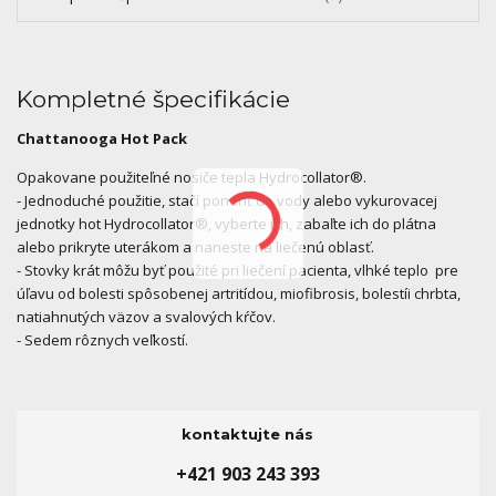
Kompletné špecifikácie
Chattanooga Hot Pack
Opakovane použiteľné nosiče tepla Hydrocollator®.
- Jednoduché použitie, stačí ponoriť do vody alebo vykurovacej
jednotky hot Hydrocollator®, vyberte ich, zabaľte ich do plátna
alebo prikryte uterákom a naneste na liečenú oblasť.
- Stovky krát môžu byť použité pri liečení pacienta, vlhké teplo pre
úľavu od bolesti spôsobenej artritídou, miofibrosis, bolestíi chrbta,
natiahnutých väzov a svalových kŕčov.
- Sedem rôznych veľkostí.
kontaktujte nás
+421 903 243 393