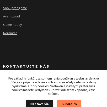
Spolupracujeme
Avantopool
Game Ready
Normatec
KONTAKTUJTE NÁS
+421 903 243 393
Pre základnú funkčnosť, spríjemnenie používania webu, analytické
účely a v prípade udelenia súhlasu aj na účely cielenia reklamy
využívame súbory cookies. Nastavenie vlastných preferencií
info@energysport.sk
cookies môžete kedykoľvek upraviť odkazom v spodnej časti
stránok.
Nastavenia
Súhlasím