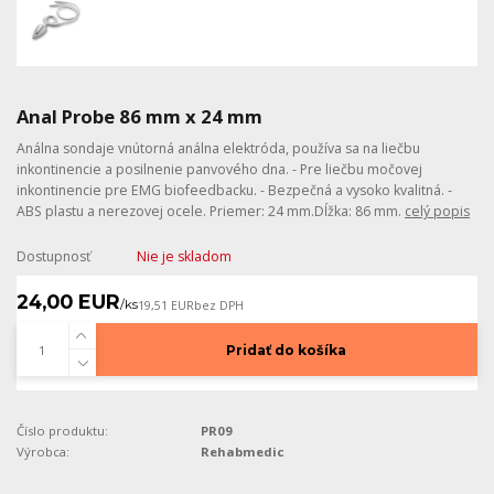
Anal Probe 86 mm x 24 mm
Análna sondaje vnútorná análna elektróda, používa sa na liečbu
inkontinencie a posilnenie panvového dna. - Pre liečbu močovej
inkontinencie pre EMG biofeedbacku. - Bezpečná a vysoko kvalitná. -
ABS plastu a nerezovej ocele. Priemer: 24 mm.Dĺžka: 86 mm.
celý popis
Dostupnosť
Nie je skladom
24,00 EUR
/
ks
19,51 EUR
bez DPH
Pridať do košíka
Číslo produktu:
PR09
Výrobca:
Rehabmedic