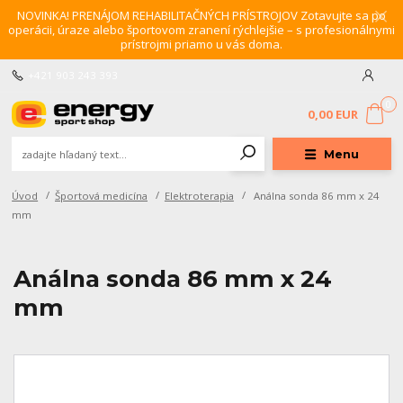
NOVINKA! PRENÁJOM REHABILITAČNÝCH PRÍSTROJOV Zotavujte sa po
operácii, úraze alebo športovom zranení rýchlejšie – s profesionálnymi
prístrojmi priamo u vás doma.
+421 903 243 393
0
0,00 EUR
Menu
Úvod
Športová medicína
Elektroterapia
Análna sonda 86 mm x 24
mm
Análna sonda 86 mm x 24
mm