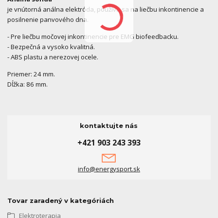
je vnútorná análna elektróda, používa sa na liečbu inkontinencie a
posilnenie panvového dna.
- Pre liečbu močovej inkontinencie pre EMG biofeedbacku.
- Bezpečná a vysoko kvalitná.
- ABS plastu a nerezovej ocele.
Priemer:
24 mm.
Dĺžka:
86 mm.
kontaktujte nás
+421 903 243 393
info@energysport.sk
Tovar zaradený v kategóriách
Elektroterapia